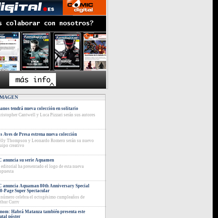
IMAGEN
anos tendrá nueva colección en solitario
ristopher Cantwell y Luca Pizzari serán sus autores
s Aves de Presa estrena nueva colección
lly Thompson y Leonardo Romero serán su nuevo
uipo creativo
 anuncia su serie Aquamen
 editorial ha presentado el logo de esta nueva
opuesta
 anuncia Aquaman 80th Anniversary Special
0-Page Super Spectacular
 número celebra el octogésimo cumpleaños de
thur Curry
nom: Habrá Matanza también presenta este
utal póster