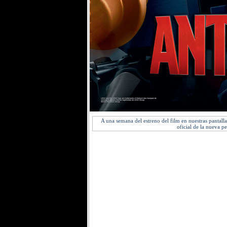
A una semana del estreno del film en nuestras pantall
oficial de la nueva p