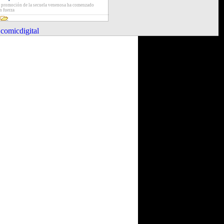
 promoción de la secuela venenosa ha comenzado
n fuerza
comicdigital