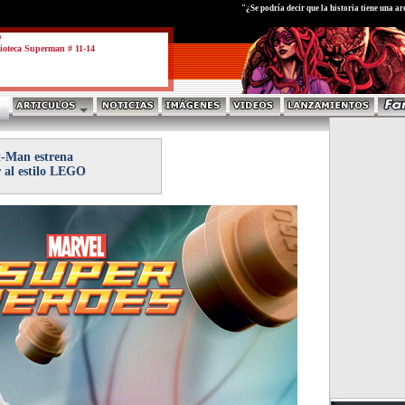
test
"¿Se podría decir que la historia tiene una ar
a
ioteca Superman # 11-14
-Man estrena
r al estilo LEGO