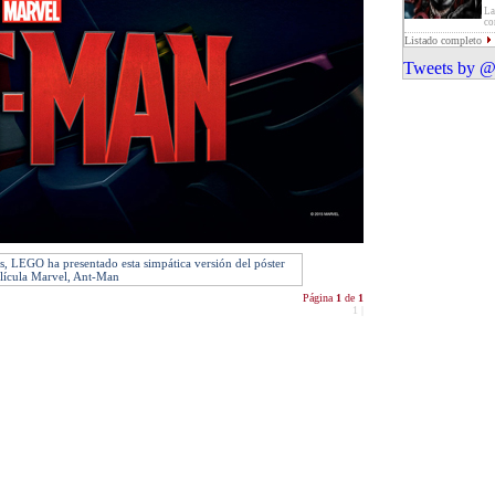
La
co
Listado completo
Tweets by @
as, LEGO ha presentado esta simpática versión del póster
elícula Marvel, Ant-Man
Página
1
de
1
1
|