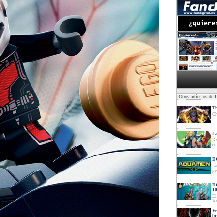
·Otros artículos de
Th
Ch
La
Ke
eq
DC
La
pr
DC
10
El
Ar
Ve
br