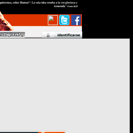
quitectura, señor Hinton? / La sola idea resulta a la vez gloriosa y
tremenda"
From Hell