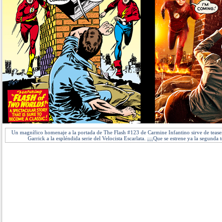
Un magnífico homenaje a la portada de The Flash #123 de Carmine Infantino sirve de teaser 
Garrick a la espléndida serie del Velocista Escarlata. ¡¡¡Que se estrene ya la segunda