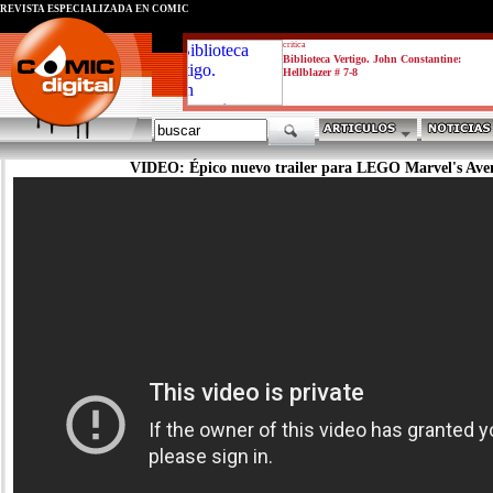
REVISTA ESPECIALIZADA EN CÓMIC
critica
Biblioteca Vertigo. John Constantine:
Hellblazer # 7-8
VIDEO: Épico nuevo trailer para LEGO Marvel's Ave