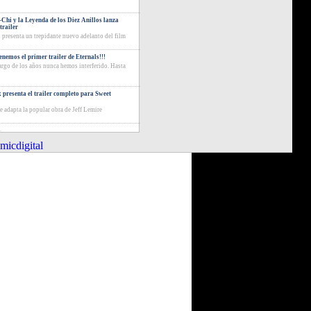
Chi y la Leyenda de los Diez Anillos lanza
trailer
 presenta un trepidante nuevo adelanto del film
tenemos el primer trailer de Eternals!!!
largo de los años nunca hemos interferido. Hasta
x presenta el trailer completo para Sweet
ie adapta la popular obra de Jeff Lemire
icdigital