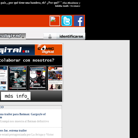
n país, ¿por qué tiene una bandera, eh? ¿Por qué?'"
Elsa Bloodstone y
Tabitha Smith / Nextwave
EO
za trailer para Batman: Gargoyle of
am
 Grampá nos muestra al Batman definitivo
rs Inc. estrena trailer
ie estará protagonizada por La Avispa y Victor