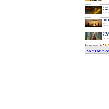
Shang-
nuevo 
Marvel
¡¡¡Ya 
'A lo 
ahora'
Netfli
Tooth
La ser
Listado completo
Tweets by @com