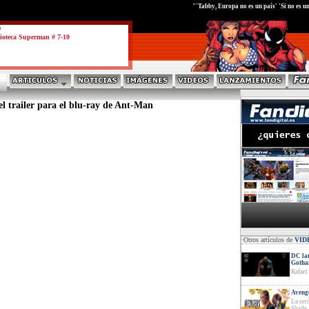
test
"'Tabby, Europa no es un país' 'Si no es u
a
ioteca Superman # 7-10
 trailer para el blu-ray de Ant-Man
·Otros artículos de
VID
DC lan
Goth
Rafael
Avenge
La ser
Shade