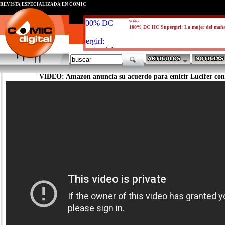
REVISTA ESPECIALIZADA EN CÓMIC
critica
100% DC HC Supergirl: La mujer del mañ
VIDEO: Amazon anuncia su acuerdo para emitir Lucifer con e