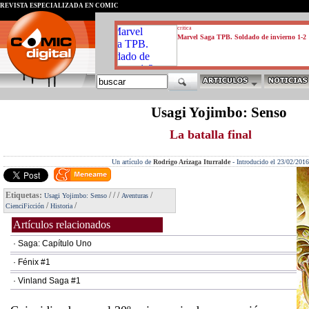
REVISTA ESPECIALIZADA EN CÓMIC
critica
Marvel Saga TPB. Soldado de invierno 1-2
Usagi Yojimbo: Senso
La batalla final
Un artículo de
Rodrigo Arizaga Iturralde
-
Introducido el 23/02/2016
Etiquetas:
/
/
/
/
Usagi Yojimbo: Senso
Aventuras
/
/
CienciFicción
Historia
Artículos relacionados
· Saga: Capítulo Uno
· Fénix #1
· Vinland Saga #1