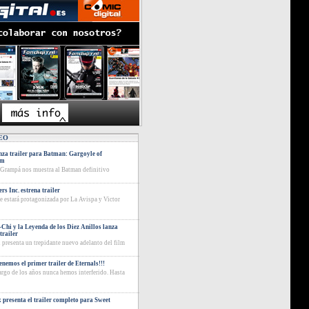
EO
za trailer para Batman: Gargoyle of
am
 Grampá nos muestra al Batman definitivo
rs Inc. estrena trailer
ie estará protagonizada por La Avispa y Victor
Chi y la Leyenda de los Diez Anillos lanza
trailer
 presenta un trepidante nuevo adelanto del film
tenemos el primer trailer de Eternals!!!
largo de los años nunca hemos interferido. Hasta
x presenta el trailer completo para Sweet