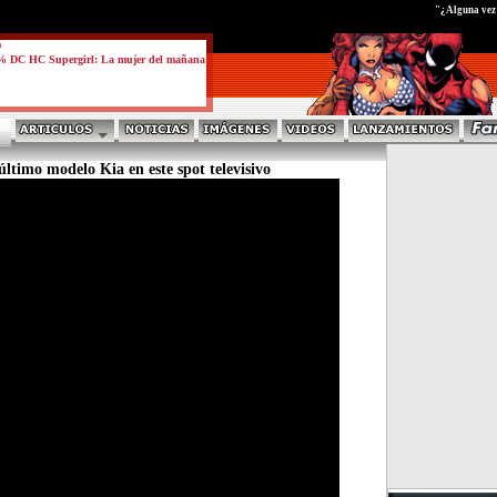
test
"¿Alguna vez h
a
% DC HC Supergirl: La mujer del mañana
ltimo modelo Kia en este spot televisivo