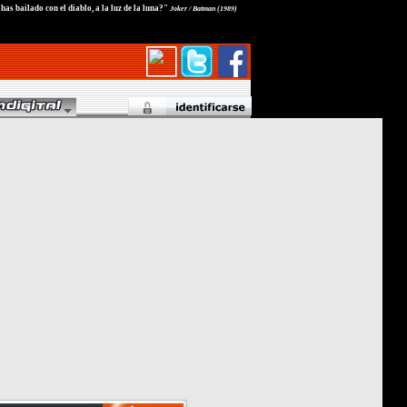
as bailado con el diablo, a la luz de la luna?"
Joker / Batman (1989)