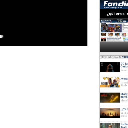
·Otros artículos de
VID
DC lan
Goth
Rafael
Avenge
La ser
Shade
Shang-
nuevo 
Marvel
¡¡¡Ya 
'A lo 
ahora'
Netfli
Tooth