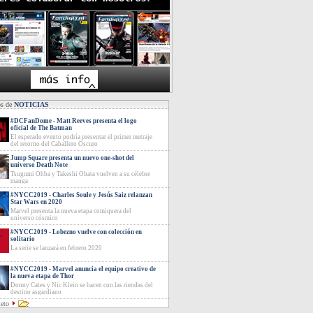
os de
NOTICIAS
#DCFanDome - Matt Reeves presenta el logo
oficial de The Batman
El esperado evento podría presentar el primer metraje
del retorno del Caballero Oscuro
Jump Square presenta un nuevo one-shot del
universo Death Note
Tsugumi Ohba y Takeshi Obata vuelven a su célebre
manga
#NYCC2019 - Charles Soule y Jesús Saiz relanzan
Star Wars en 2020
Marvel presenta la nueva etapa comiquera del
universo cósmico
#NYCC2019 - Lobezno vuelve con colección en
solitario
La serie se lanzará en febrero 2020
#NYCC2019 - Marvel anuncia el equipo creativo de
la nueva etapa de Thor
Donny Cates y Nic Klein se hacen con las riendas del
destino asgardiano
leto