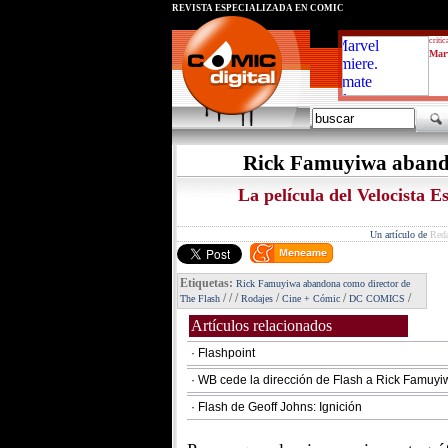
REVISTA ESPECIALIZADA EN CÓMIC
critic
Marv
Rick Famuyiwa abando
La película del Velocista E
Un artículo de
Red
Etiquetas:
Rick Famuyiwa abandona como director de
/
/
/
/
/
/
The Flash
Rodajes
Cine + Cómic
DC COMICS
Artículos relacionados
· Flashpoint
· WB cede la dirección de Flash a Rick Famuyi
· Flash de Geoff Johns: Ignición