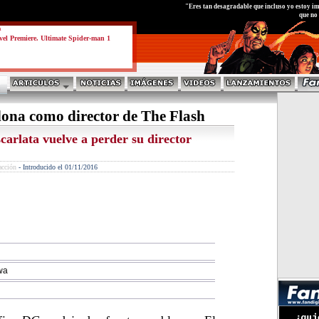
test
"Eres tan desagradable que incluso yo estoy im
que no
a
el Premiere. Ultimate Spider-man 1
na como director de The Flash
scarlata vuelve a perder su director
acción
-
Introducido el 01/11/2016
wa