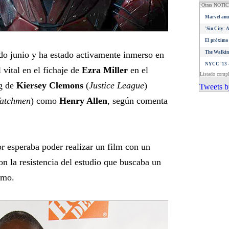
·Otras NOTI
Marvel anun
'Sin City: 
El próximo 
do junio y ha estado activamente inmerso en
The Walkin
NYCC '13 -
 vital en el fichaje de
Ezra Miller
en el
Listado comp
ng de
Kiersey Clemons
(
Justice League
)
Tweets b
atchmen
) como
Henry Allen
, según comenta
or esperaba poder realizar un film con un
on la resistencia del estudio que buscaba un
umo.