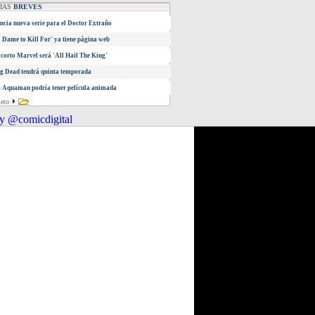
CIAS
BREVES
cia nueva serie para el Doctor Extraño
A Dame to Kill For' ya tiene página web
corto Marvel será 'All Hail The King'
g Dead tendrá quinta temporada
 Aquaman podría tener película animada
leto
y @comicdigital