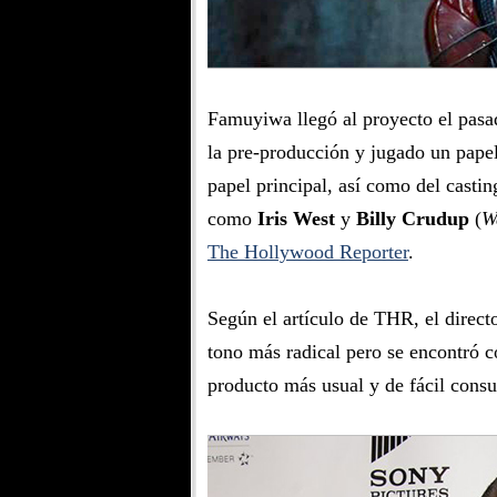
Famuyiwa llegó al proyecto el pasa
la pre-producción y jugado un papel
papel principal, así como del casti
como
Iris West
y
Billy Crudup
(
W
The Hollywood Reporter
.
Según el artículo de THR, el direct
tono más radical pero se encontró c
producto más usual y de fácil cons