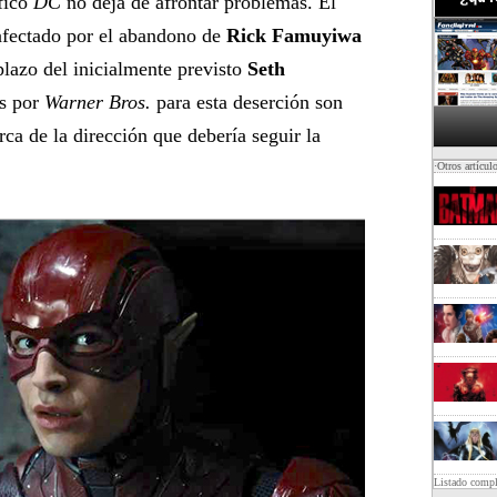
fico
DC
no deja de afrontar problemas. El
afectado por el abandono de
Rick Famuyiwa
plazo del inicialmente previsto
Seth
as por
Warner Bros.
para esta deserción son
rca de la dirección que debería seguir la
·Otros artícul
Listado comp