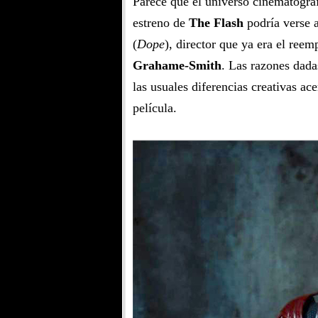
Parece que el universo cinematográ
estreno de
The Flash
podría verse 
(
Dope
), director que ya era el reem
Grahame-Smith
. Las razones dad
las usuales diferencias creativas ace
película.