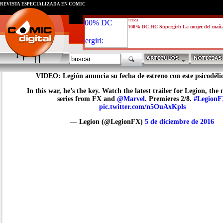
REVISTA ESPECIALIZADA EN CÓMIC
critica
100% DC HC Supergirl: La mujer del mañ
VIDEO: Legión anuncia su fecha de estreno con este psicodélic
In this war, he’s the key. Watch the latest trailer for Legion, the 
series from FX and
@Marvel
. Premieres 2/8.
#Legion
pic.twitter.com/n5OuAxKpls
— Legion (@LegionFX)
5 de diciembre de 2016