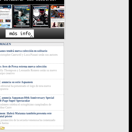
IMAGEN
anos tendrá nueva colección en solitario
ristopher Cantwell y Luca Pizzari serán sus autores
s Aves de Presa estrena nueva colección
lly Thompson y Leonardo Romero serán su nuevo
uipo creativo
 anuncia su serie Aquamen
 editorial ha presentado el logo de esta nueva
opuesta
 anuncia Aquaman 80th Anniversary Special
0-Page Super Spectacular
 número celebra el octogésimo cumpleaños de
thur Curry
nom: Habrá Matanza también presenta este
utal póster
 promoción de la secuela venenosa ha comenzado
n fuerza