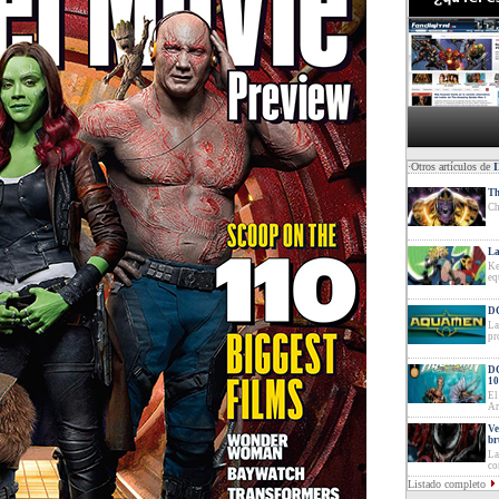
·Otros artículos de
Th
Ch
La
Ke
eq
DC
La
pr
DC
10
El
Ar
Ve
br
La
co
Listado completo