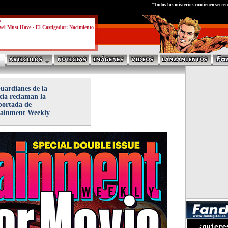
test
"Todos los misterios contienen secret
a
el Must Have - El Castigador: Nacimiento
uardianes de la
xia reclaman la
portada de
tainment Weekly