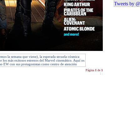
Tweets by @
emos la semana que viene), la esperada secuela cósmica
e los más exitosos estrenos del Marvel cinemático. Aquí os
oso EW con sus protagonistas como centro de atención
Página
1
de
1
1
|