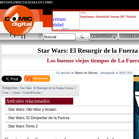
REVISTA ESPECIALIZADA EN CÓMIC
critica
Superman: Identidad Secreta (DC Pocket)
Star Wars: El Resurgir de la Fuerz
Los buenos viejos tiempos de La Fuer
Un artículo de
Mario de Olivera
-
Introducido el 28/07/2017
Etiquetas:
/
/
Star Wars: El Resurgir de la Fuerza Oscura
/
/
Cine + Cómic
CienciFicción
Artículos relacionados
· Star Wars: Obi-Wan y Anakin
· Star Wars: El Despertar de la Fuerza
· Star Wars Tomo 2