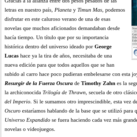
Gracias a la alianza entre dos pesos pesados de las
letras en nuestro país,
Planeta
y
Timun Mas
, podemos
disfrutar en este caluroso verano de una de esas
novelas que muchos aficionados demandaban desde
Sta
- 2
Gui
hacía tiempo. Un título que por su importancia
Dib
Edit
colo
histórica dentro del universo ideado por
George
PUN
Lucas
hace ya la tira de años, necesitaba de una
nueva edición para que todos aquellos que se han
subido al carro hace poco pudieran embelesarse con esta jo
Resurgir de la Fuerza Oscura
de
Timothy Zahn
es la seg
la archiconocida
Trilogía de Thrawn
, secuela de otro clás
del Imperio
. Si le sumamos otro imprescindible, esta vez d
Oscuro
estaríamos hablando de la base que se utilizó para q
Universo Expandido
se fuera haciendo cada vez más grande
novelas o videojuegos.