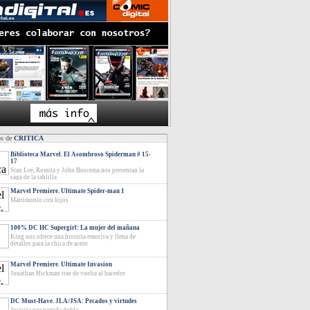
os de
CRITICA
Biblioteca Marvel. El Asombroso Spiderman # 15-
17
Stan Lee, Romita y John Buscema nos presentan la
saga de la tablilla
Marvel Premiere. Ultimate Spider-man 1
Matrimonio con hijos
100% DC HC Supergirl: La mujer del mañana
King nos ofrece una historia emotiva y llena de
detalles para la chica de acero
Marvel Premiere. Ultimate Invasion
Jonathan Hickman trae de vuelta al hacedor
DC Must-Have. JLA/JSA: Pecados y virtudes