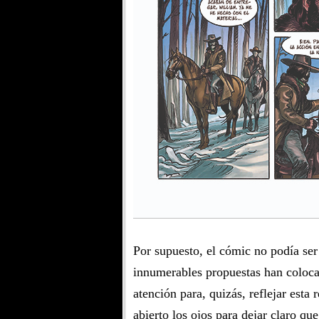
Por supuesto, el cómic no podía se
innumerables propuestas han colocad
atención para, quizás, reflejar esta
abierto los ojos para dejar claro 