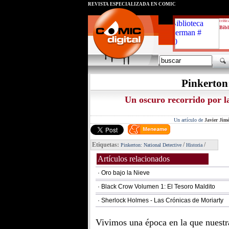
REVISTA ESPECIALIZADA EN CÓMIC
critic
Bibl
Pinkerton:
Un oscuro recorrido por la
Un artículo de
Javier Jim
Etiquetas:
/
/
Pinkerton: National Detective
Historia
Artículos relacionados
· Oro bajo la Nieve
· Black Crow Volumen 1: El Tesoro Maldito
· Sherlock Holmes - Las Crónicas de Moriarty
Vivimos una época en la que nuestr