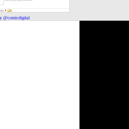
Justicia por partida doble
leto
y @comicdigital