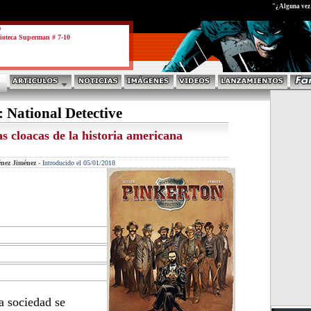
test
"¿Alguna vez h
a
ioteca Superman # 7-10
 National Detective
s cloacas de la historia americana
énez Jiménez
-
Introducido el 05/01/2018
a sociedad se