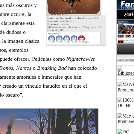
sus más oscuros y
mpre ocurre, la
Pinkerton: National Detective
Francia - 2017
Guionista:
Rémi Guérin
n claramente esta
Dibujante:
Damour
Editorial:
Yermo Ediciones - 192 páginas -
color
Precio:
40,00€
 de dudosa o
PUNTUACION
 la imagen clásica
4/5
asos, ejemplos
 puede ofrecer. Películas como
Nightcrawler
·Otros artícul
Tronos, Narcos
o
Breaking Bad
han colocado
rtamente amorales e inmorales que han
y creado un vínculo inaudito en el que el
do oscuro”.