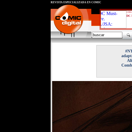
REVISTA ESPECIALIZADA EN CÓMIC
critic
DC 
#NY
adapt
Al
Comba