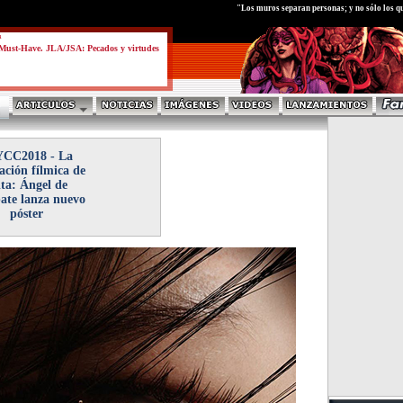
test
"Los muros separan personas; y no sólo los qu
a
Must-Have. JLA/JSA: Pecados y virtudes
CC2018 - La
ación fílmica de
ita: Ángel de
te lanza nuevo
póster