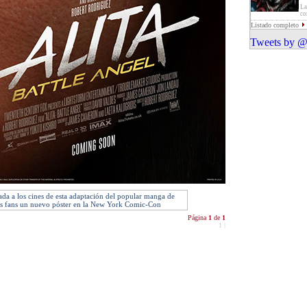
La
co
Listado completo
Tweets by @
gada a los cines de esta adaptación del popular manga de
sus fans un nuevo póster en la New York Comic-Con
Página
1
de
1
1
|