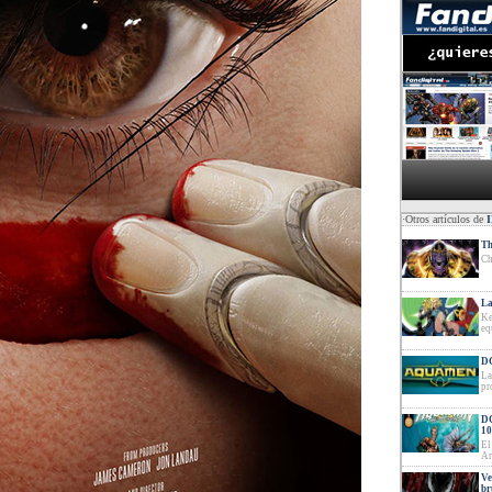
·Otros artículos de
Th
Ch
La
Ke
eq
DC
La
pr
DC
10
El
Ar
Ve
br