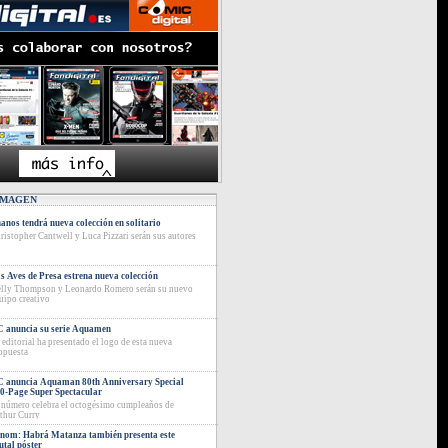
IMAGEN
anos tendrá nueva colección en solitario
ristopher Cantwell y Luca Pizzari serán sus autores
s Aves de Presa estrena nueva colección
lly Thompson y Leonardo Romero serán su nuevo
uipo creativo
 anuncia su serie Aquamen
 editorial ha presentado el logo de esta nueva
opuesta
 anuncia Aquaman 80th Anniversary Special
0-Page Super Spectacular
 número celebra el octogésimo cumpleaños de
thur Curry
nom: Habrá Matanza también presenta este
utal póster