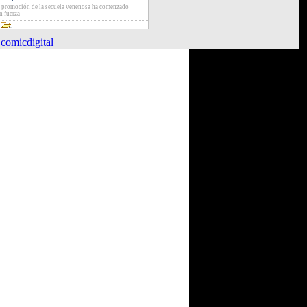
 promoción de la secuela venenosa ha comenzado
n fuerza
comicdigital