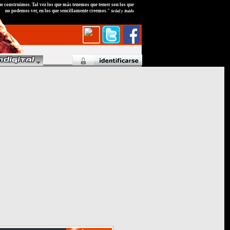
e construimos. Tal vez los que más tenemos que temer son los que
no podemos ver, en los que sencillamente creemos."
Señal y Ruido