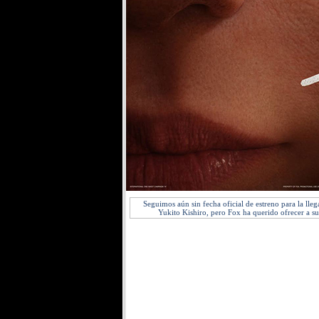
Seguimos aún sin fecha oficial de estreno para la lle
Yukito Kishiro, pero Fox ha querido ofrecer a 