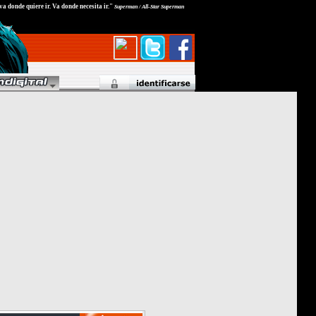
va donde quiere ir. Va donde necesita ir."
Superman / All-Star Superman