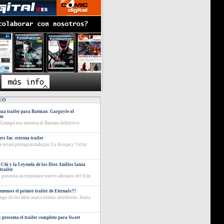
EO
za trailer para Batman: Gargoyle of
am
 Grampá nos muestra al Batman definitivo
rs Inc. estrena trailer
ie estará protagonizada por La Avispa y Victor
Chi y la Leyenda de los Diez Anillos lanza
trailer
 presenta un trepidante nuevo adelanto del film
tenemos el primer trailer de Eternals!!!
largo de los años nunca hemos interferido. Hasta
x presenta el trailer completo para Sweet