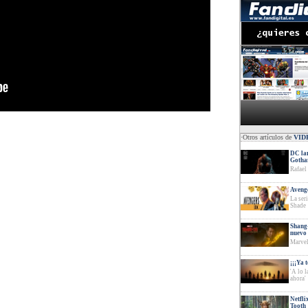
·Otros artículos de
VID
DC lan
Goth
Rafael
Avenge
La ser
Shade
Shang-
nuevo 
Marvel
¡¡¡Ya 
'A lo 
ahora'
Netfli
Tooth