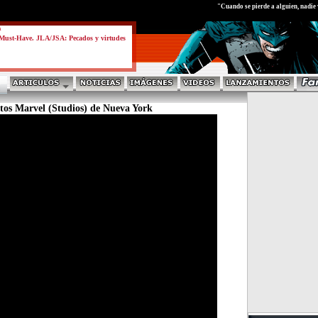
test
"Cuando se pierde a alguien, nadie 
a
Must-Have. JLA/JSA: Pecados y virtudes
s Marvel (Studios) de Nueva York