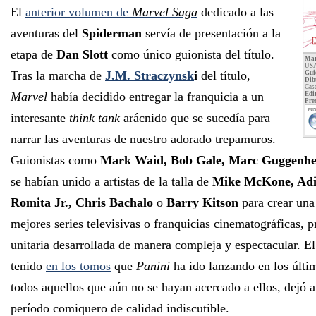
El
anterior volumen de
Marvel Saga
dedicado a las
aventuras del
Spiderman
servía de presentación a la
etapa de
Dan Slott
como único guionista del título.
Mar
USA
Tras la marcha de
J.M. Straczynsk
i
del título,
Gui
Dib
Case
Marvel
había decidido entregar la franquicia a un
Edit
Pre
PUN
interesante
think tank
arácnido que se sucedía para
narrar las aventuras de nuestro adorado trepamuros.
Guionistas como
Mark Waid, Bob Gale, Marc Guggenh
se habían unido a artistas de la talla de
Mike McKone, Adi
Romita Jr., Chris Bachalo
o
Barry Kitson
para crear una
mejores series televisivas o franquicias cinematográficas, p
unitaria desarrollada de manera compleja y espectacular. E
tenido
en los tomos
que
Panini
ha ido lanzando en los últi
todos aquellos que aún no se hayan acercado a ellos, dejó a
período comiquero de calidad indiscutible.