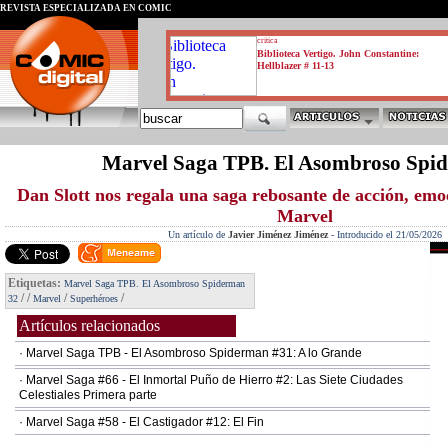
REVISTA ESPECIALIZADA EN CÓMIC
critica
Biblioteca Vertigo. John Constantine:
Hellblazer # 11-13
Marvel Saga TPB. El Asombroso Spi
Dan Slott nos regala una saga rebosante de acción, emo
Marvel
Un artículo de
Javier Jiménez Jiménez
-
Introducido el 21/05/2026
Etiquetas:
Marvel Saga TPB. El Asombroso Spiderman
/
/
/
/
32
Marvel
Superhéroes
Artículos relacionados
· Marvel Saga TPB - El Asombroso Spiderman #31: A lo Grande
· Marvel Saga #66 - El Inmortal Puño de Hierro #2: Las Siete Ciudades
Celestiales Primera parte
· Marvel Saga #58 - El Castigador #12: El Fin