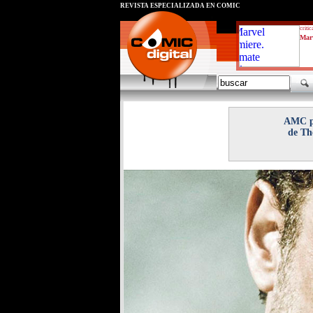
REVISTA ESPECIALIZADA EN CÓMIC
critic
Marv
AMC pr
de Th