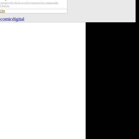
 promoción de la secuela venenosa ha comenzado
n fuerza
comicdigital