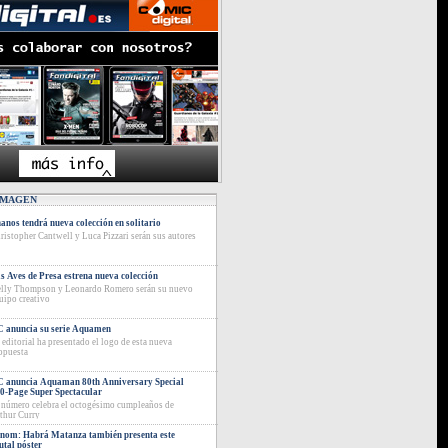
IMAGEN
anos tendrá nueva colección en solitario
ristopher Cantwell y Luca Pizzari serán sus autores
s Aves de Presa estrena nueva colección
lly Thompson y Leonardo Romero serán su nuevo
uipo creativo
 anuncia su serie Aquamen
 editorial ha presentado el logo de esta nueva
opuesta
 anuncia Aquaman 80th Anniversary Special
0-Page Super Spectacular
 número celebra el octogésimo cumpleaños de
thur Curry
nom: Habrá Matanza también presenta este
utal póster