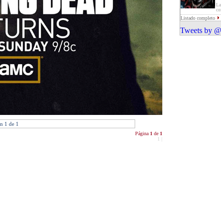
La
co
Listado completo
Tweets by @
n 1 de 1
Página
1
de
1
1
|