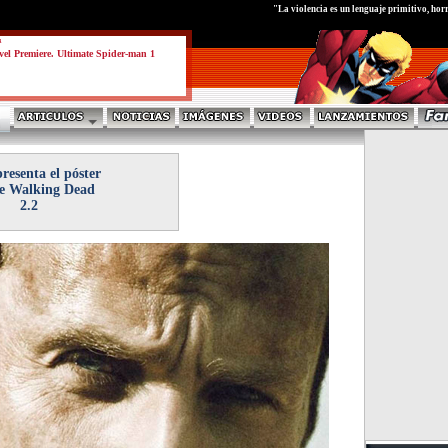
test
"La violencia es un lenguaje primitivo, horr
a
el Premiere. Ultimate Spider-man 1
esenta el póster
e Walking Dead
2.2