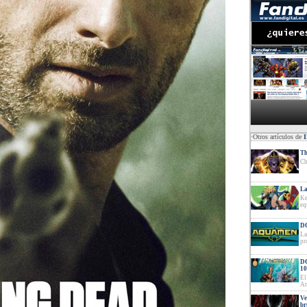
·Otros artículos de
Th
Ch
La
Ke
eq
DC
La
pr
DC
10
El
Ar
Ve
br