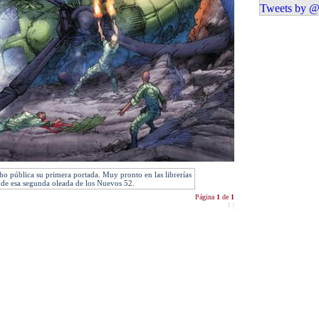
Tweets by @
o pública su primera portada. Muy pronto en las librerías
s de esa segunda oleada de los Nuevos 52.
Página
1
de
1
1
|