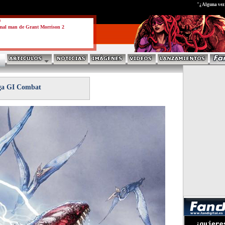
test
"¿Alguna vez h
a
mal man de Grant Morrison 2
ga GI Combat