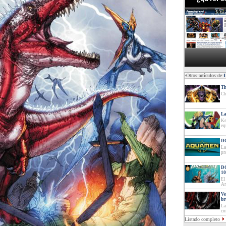
·Otros artículos de
Th
Ch
La
Ke
eq
DC
La
pr
DC
10
El
Ar
Ve
br
La
co
Listado completo