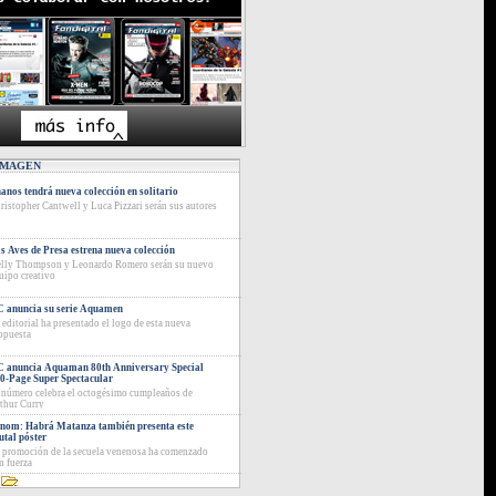
IMAGEN
anos tendrá nueva colección en solitario
ristopher Cantwell y Luca Pizzari serán sus autores
s Aves de Presa estrena nueva colección
lly Thompson y Leonardo Romero serán su nuevo
uipo creativo
 anuncia su serie Aquamen
 editorial ha presentado el logo de esta nueva
opuesta
 anuncia Aquaman 80th Anniversary Special
0-Page Super Spectacular
 número celebra el octogésimo cumpleaños de
thur Curry
nom: Habrá Matanza también presenta este
utal póster
 promoción de la secuela venenosa ha comenzado
n fuerza