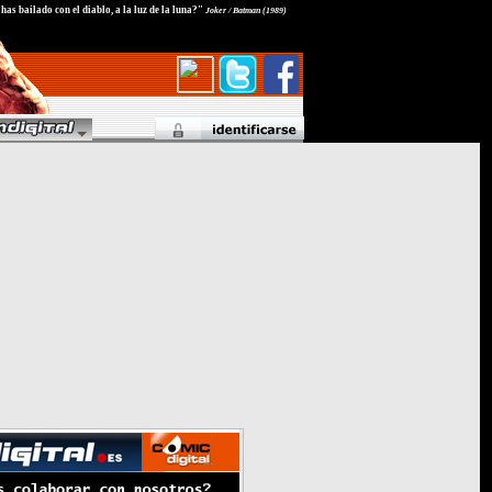
as bailado con el diablo, a la luz de la luna?"
Joker / Batman (1989)