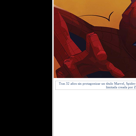
Tras 32 años sin protagonizar un título Marvel, Spider
limitada creada por 