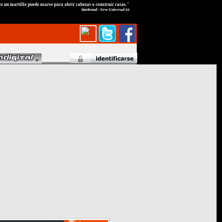
o un martillo puede usarse para abrir cabezas o construir casas."
Starbrand / New Universal #4