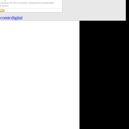
 promoción de la secuela venenosa ha comenzado
n fuerza
comicdigital