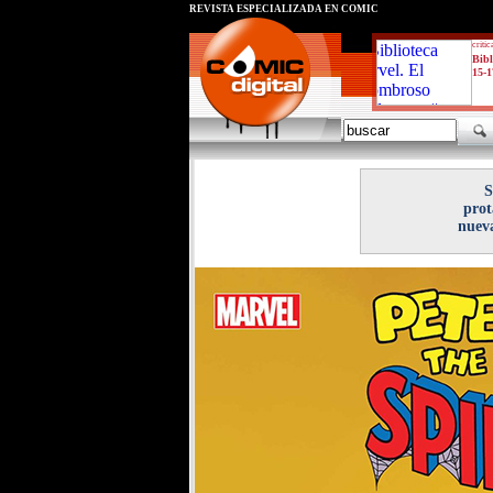
REVISTA ESPECIALIZADA EN CÓMIC
critic
Bibl
15-1
S
prot
nueva