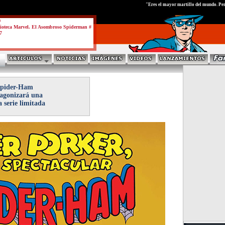
test
"Eres el mayor martillo del mundo. Per
a
ioteca Marvel. El Asombroso Spiderman #
7
pider-Ham
agonizará una
 serie limitada