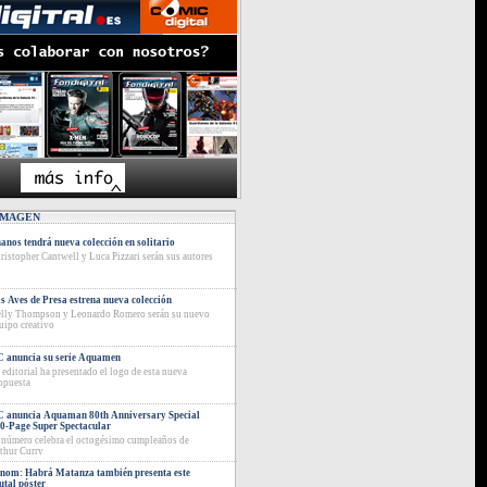
IMAGEN
anos tendrá nueva colección en solitario
ristopher Cantwell y Luca Pizzari serán sus autores
s Aves de Presa estrena nueva colección
lly Thompson y Leonardo Romero serán su nuevo
uipo creativo
 anuncia su serie Aquamen
 editorial ha presentado el logo de esta nueva
opuesta
 anuncia Aquaman 80th Anniversary Special
0-Page Super Spectacular
 número celebra el octogésimo cumpleaños de
thur Curry
nom: Habrá Matanza también presenta este
utal póster