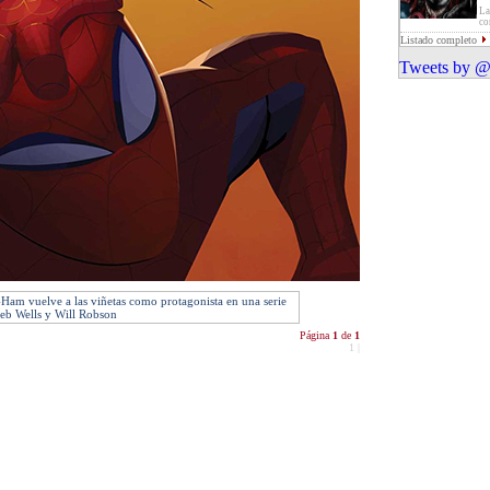
La
co
Listado completo
Tweets by @
-Ham vuelve a las viñetas como protagonista en una serie
Zeb Wells y Will Robson
Página
1
de
1
1
|