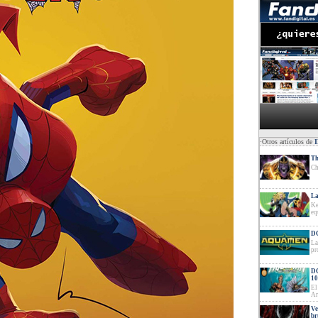
·Otros artículos de
Th
Ch
La
Ke
eq
DC
La
pr
DC
10
El
Ar
Ve
br