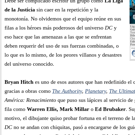
Debe ser complicado escribir un grupo como
La Liga
de la Justicia
sin caer en la repetición y la
monotonía. No olvidemos que el equipo reúne en sus
filas a los héroes más poderosos del universo
DC
y
Lig
Gui
Tom
eso hace que las amenazas a las que se enfrentan
Dib
Chur
Edit
deben requerir del uso de sus fuerzas combinadas, o
Pre
PUN
lo que es lo mismo, de los peores villanos y desastres
del universo conocido.
Bryan Hitch
es uno de esos autores que han redefinido el
gracias a obras como
The Authority
,
Planetary
,
The Ultima
América: Renacimiento
que puso sus lápices al servicio de
fila como
Warren Ellis, Mark Millar
o
Ed Brubaker
. S
motivo, el dibujante quiso probar fortuna en el terreno de l
DC
no se andan con chiquitas, pasó a encargarse de los gui