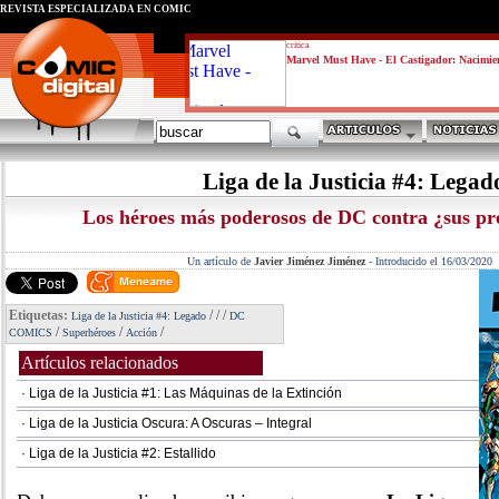
REVISTA ESPECIALIZADA EN CÓMIC
critica
Marvel Must Have - El Castigador: Nacimie
Liga de la Justicia #4: Legad
Los héroes más poderosos de DC contra ¿sus pro
Un artículo de
Javier Jiménez Jiménez
-
Introducido el 16/03/2020
Etiquetas:
/
/
/
Liga de la Justicia #4: Legado
DC
/
/
/
COMICS
Superhéroes
Acción
Artículos relacionados
· Liga de la Justicia #1: Las Máquinas de la Extinción
· Liga de la Justicia Oscura: A Oscuras – Integral
· Liga de la Justicia #2: Estallido