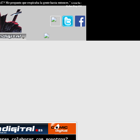
847? Me pregunto que respiraba la gente hasta entonces."
Groucho /
Dylan Dog #10