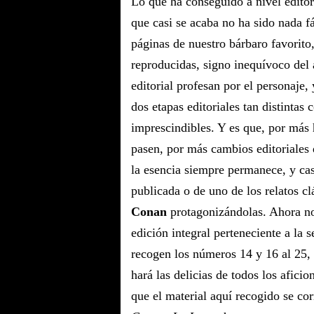
Lo que ha conseguido a nivel editor
que casi se acaba no ha sido nada fá
páginas de nuestro bárbaro favorit
reproducidas, signo inequívoco del
editorial profesan por el personaje,
dos etapas editoriales tan distintas
imprescindibles. Y es que, por más 
pasen, por más cambios editoriales
la esencia siempre permanece, y casi
publicada o de uno de los relatos cl
Conan
protagonizándolas. Ahora no
edición integral perteneciente a la s
recogen los números 14 y 16 al 25,
hará las delicias de todos los afici
que el material aquí recogido se co