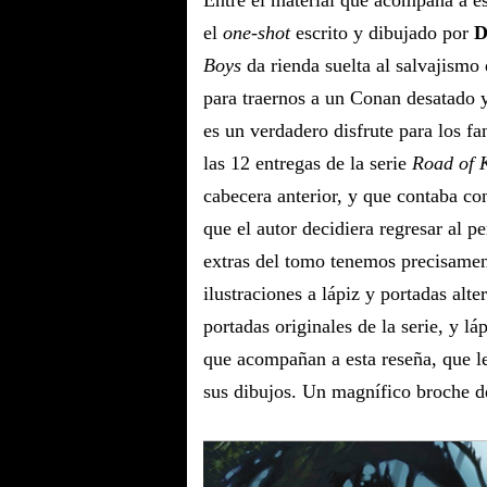
Entre el material que acompaña a e
el
one-shot
escrito y dibujado por
D
Boys
da rienda suelta al salvajismo 
para traernos a un Conan desatado 
es un verdadero disfrute para los f
las 12 entregas de la serie
Road of 
cabecera anterior, y que contaba c
que el autor decidiera regresar al pe
extras del tomo tenemos precisamen
ilustraciones a lápiz y portadas alt
portadas originales de la serie, y l
que acompañan a esta reseña, que l
sus dibujos. Un magnífico broche de