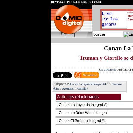
REVISTA ESPECIALIZADA EN CÓMIC
critic
Marv
Aar
Conan La 
Truman y Giorello se 
Un artículo de
José María P
Etiquetas:
/
/
/
Conan La Leyenda Integral #4
Fantasía
/
/
/
épica
Aventuras
Fantasía
Artículos relacionados
· Conan La Leyenda Integral #1
· Conan de Brian Wood Integral
· Conan El Bárbaro Integral #1