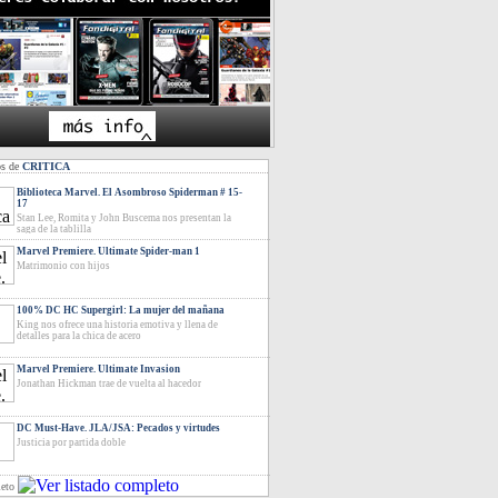
os de
CRITICA
Biblioteca Marvel. El Asombroso Spiderman # 15-
17
Stan Lee, Romita y John Buscema nos presentan la
saga de la tablilla
Marvel Premiere. Ultimate Spider-man 1
Matrimonio con hijos
100% DC HC Supergirl: La mujer del mañana
King nos ofrece una historia emotiva y llena de
detalles para la chica de acero
Marvel Premiere. Ultimate Invasion
Jonathan Hickman trae de vuelta al hacedor
DC Must-Have. JLA/JSA: Pecados y virtudes
Justicia por partida doble
leto