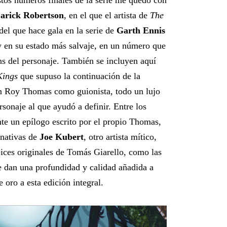
stos números finales de la serie me quedo con
arick Robertson
, en el que el artista de
The
del que hace gala en la serie de
Garth Ennis
y en su estado más salvaje, en un número que
ans del personaje. También se incluyen aquí
Kings
que supuso la continuación de la
on Roy Thomas como guionista, todo un lujo
rsonaje al que ayudó a definir. Entre los
te un epílogo escrito por el propio Thomas,
ernativas de
Joe Kubert
, otro artista mítico,
ápices originales de Tomás Giarello, como las
e dan una profundidad y calidad añadida a
 oro a esta edición integral.