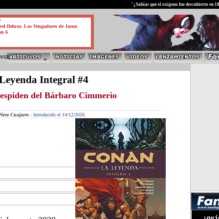
test
"¿Sabías que el oxigeno fue descubierto en 1
a
el Deluxe. Los Vengadores de Jason
on 6
Leyenda Integral #4
despiden del Bárbaro Cimmerio
érez Cuajares
-
Introducido el 14/12/2020