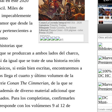
ial en este 2020
cil. Miles de
o, impecablemente
 amor que desde la
Conan La Leyenda Integral #4
USA - 2020
Guionista:
Timothy Truman
Dibujante:
Tomás Giorello, Joe Kubert
 y pertenecientes a
Editorial:
Planeta Cómic - 616 páginas -
color
Precio:
30,00€
PUNTUACION
 como
·Otros artícul
4/5
historias que
 que se produzcan a ambos lados del charco,
 da igual que se trate de una historia recién
ásicos, si están bien escritas, encontraremos a
s llega el cuarto y último volumen de la
erie
Conan The Cimmerian
, de la que se
 además de diverso material adicional que
onados. Para los completistas, confirmarles
rresponde con los volúmenes 9 al 12 de
Listado comp