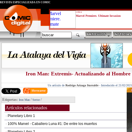
REVISTA ESPECIALIZADA EN CÓMIC
critica
Marvel Premiere. Ultimate Invasion
Iron Man: Extremis- Actualizando al Hombre 
Un artículo de
Rodrigo Arizaga Iturralde
-
Introducido el 21/02/2021
Etiquetas:
/
/
Iron Man
Sector
Artículos relacionados
· Planetary Libro 1
· 100% Marvel - Caballero Luna #1: De entre los muertos
· Planetary Libro 2