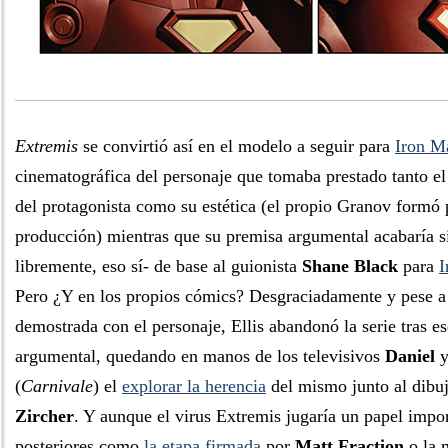
Extremis
se convirtió así en el modelo a seguir para
Iron M
cinematográfica del personaje que tomaba prestado tanto el
del protagonista como su estética (el propio Granov formó 
producción) mientras que su premisa argumental acabaría 
libremente, eso sí- de base al guionista
Shane Black
para
I
Pero ¿Y en los propios cómics? Desgraciadamente y pese a 
demostrada con el personaje, Ellis abandonó la serie tras e
argumental, quedando en manos de los televisivos
Daniel
(
Carnivale
) el
explorar la herencia
del mismo junto al dibu
Zircher
. Y aunque el virus Extremis jugaría un papel impor
posteriores como
la etapa firmada
por
Matt Fraction
o la 