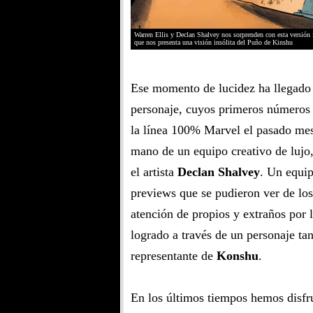
Warren Ellis y Declan Shalvey nos sorprenden con esta versión 
que nos presenta una visión insólita del Puño de Kinshu
Ese momento de lucidez ha llegado c
personaje, cuyos primeros números
la línea 100% Marvel el pasado mes
mano de un equipo creativo de lujo,
el artista
Declan Shalvey
. Un equip
previews que se pudieron ver de lo
atención de propios y extraños por 
logrado a través de un personaje t
representante de
Konshu
.
En los últimos tiempos hemos disf