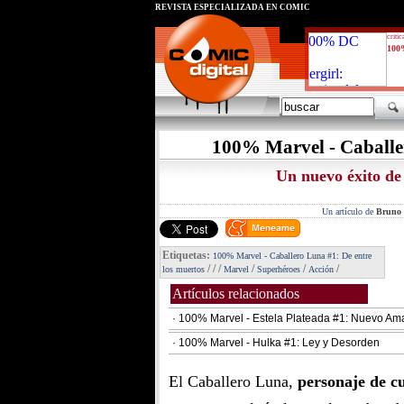
REVISTA ESPECIALIZADA EN CÓMIC
critic
100
100% Marvel - Caballer
Un nuevo éxito de 
Un artículo de
Bruno 
Etiquetas:
100% Marvel - Caballero Luna #1: De entre
/
/
/
/
/
/
los muertos
Marvel
Superhéroes
Acción
Artículos relacionados
· 100% Marvel - Estela Plateada #1: Nuevo Am
· 100% Marvel - Hulka #1: Ley y Desorden
El Caballero Luna,
personaje de cu