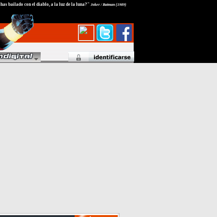
as bailado con el diablo, a la luz de la luna?"
Joker / Batman (1989)