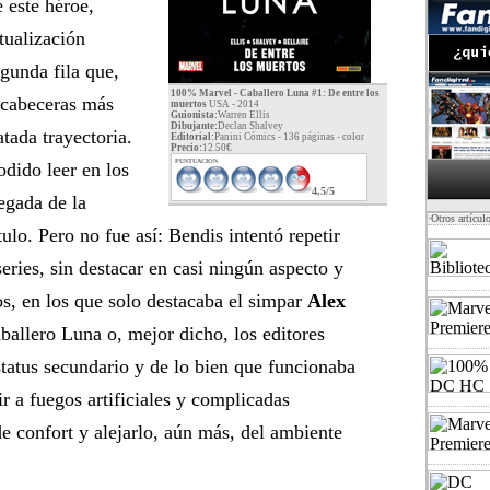
 este héroe,
tualización
gunda fila que,
100% Marvel - Caballero Luna #1: De entre los
 cabeceras más
muertos
USA - 2014
Guionista:
Warren Ellis
Dibujante:
Declan Shalvey
atada trayectoria.
Editorial:
Panini Cómics - 136 páginas -
color
Precio:
12.50€
PUNTUACION
dido leer en los
4,5/5
egada de la
·Otros artícul
tulo. Pero no fue así: Bendis intentó repetir
eries, sin destacar en casi ningún aspecto y
s, en los que solo destacaba el simpar
Alex
ballero Luna o, mejor dicho, los editores
status secundario y de lo bien que funcionaba
ir a fuegos artificiales y complicadas
e confort y alejarlo, aún más, del ambiente