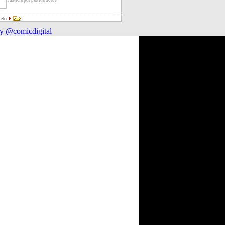
Justicia por partida doble
leto
y @comicdigital