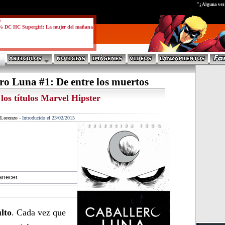
test
"¿Alguna vez h
a
% DC HC Supergirl: La mujer del mañana
o Luna #1: De entre los muertos
los títulos Marvel Hipster
Lorenzo
-
Introducido el 23/02/2015
anecer
lto
. Cada vez que