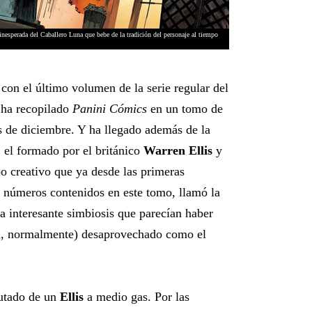
inesperada del Caballero Luna que bebe de la tradición del personaje al tiempo
on el último volumen de la serie regular del
 ha recopilado
Panini Cómics
en un tomo de
 de diciembre. Y ha llegado además de la
 el formado por el británico
Warren Ellis
y
o creativo que ya desde las primeras
s números contenidos en este tomo, llamó la
la interesante simbiosis que parecían haber
an, normalmente) desaprovechado como el
rutado de un
Ellis
a medio gas. Por las