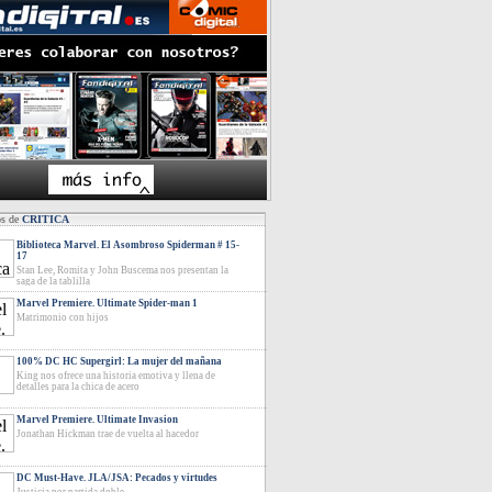
os de
CRITICA
Biblioteca Marvel. El Asombroso Spiderman # 15-
17
Stan Lee, Romita y John Buscema nos presentan la
saga de la tablilla
Marvel Premiere. Ultimate Spider-man 1
Matrimonio con hijos
100% DC HC Supergirl: La mujer del mañana
King nos ofrece una historia emotiva y llena de
detalles para la chica de acero
Marvel Premiere. Ultimate Invasion
Jonathan Hickman trae de vuelta al hacedor
DC Must-Have. JLA/JSA: Pecados y virtudes