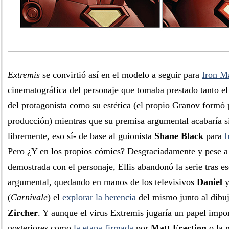
Extremis
se convirtió así en el modelo a seguir para
Iron M
cinematográfica del personaje que tomaba prestado tanto el
del protagonista como su estética (el propio Granov formó 
producción) mientras que su premisa argumental acabaría 
libremente, eso sí- de base al guionista
Shane Black
para
I
Pero ¿Y en los propios cómics? Desgraciadamente y pese a 
demostrada con el personaje, Ellis abandonó la serie tras e
argumental, quedando en manos de los televisivos
Daniel
(
Carnivale
) el
explorar la herencia
del mismo junto al dibu
Zircher
. Y aunque el virus Extremis jugaría un papel impor
posteriores como
la etapa firmada
por
Matt Fraction
o la 