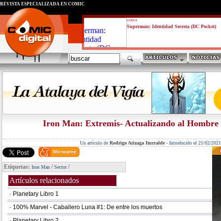
REVISTA ESPECIALIZADA EN CÓMIC
critica
Superman: Identidad Secreta (DC Pocket)
Iron Man: Extremis- Actualizando al Hombre 
Un artículo de
Rodrigo Arizaga Iturralde
-
Introducido el 21/02/2021
Etiquetas:
/
/
Iron Man
Sector
Artículos relacionados
· Planetary Libro 1
· 100% Marvel - Caballero Luna #1: De entre los muertos
· Planetary Libro 2