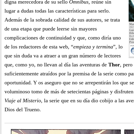
digna merecedora de su sello
Ómnibus
, reúne sin
lugar a dudas todas las características para serlo.
Además de la sobrada calidad de sus autores, se trata
Mar
de una etapa que puede leerse sin mayores
202
Gui
Dib
complicaciones de continuidad y que, como diría uno
Rich
Edit
Pre
de los redactores de esta web, “
empieza y termina
”, lo
PUN
que sin duda va a atraer a un gran número de lectores
que, como yo, no llevan al día las aventuras de
Thor
, pero
suficientemente atraídos por la premisa de la serie como pa
oportunidad. Y os aseguro que no se arrepentirán los que se
voluminoso tomo de más de setecientas páginas y disfruten
Viaje al Misterio
, la serie que en su día dio cobijo a las a
Dios del Trueno.