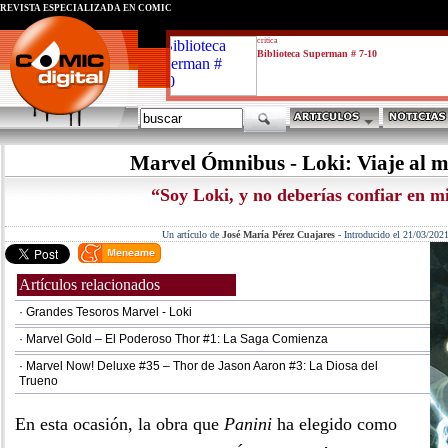
REVISTA ESPECIALIZADA EN CÓMIC
critica
Biblioteca Superman # 7-10
Marvel Ómnibus - Loki: Viaje al m
“Soy Loki, y no deberías confiar en m
Un artículo de
José María Pérez Cuajares
-
Introducido el 21/03/202
Artículos relacionados
· Grandes Tesoros Marvel - Loki
· Marvel Gold – El Poderoso Thor #1: La Saga Comienza
· Marvel Now! Deluxe #35 – Thor de Jason Aaron #3: La Diosa del
Trueno
En esta ocasión, la obra que
Panini
ha elegido como