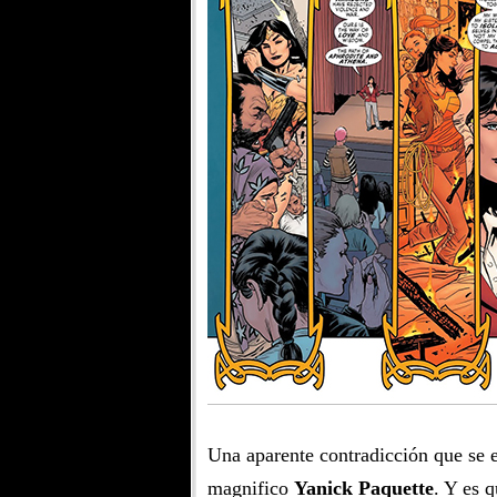
Una aparente contradicción que se e
magnifico
Yanick Paquette
. Y es q