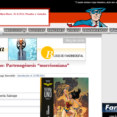
test
"Cuanto menos ropa tenemos, más nos ac
a
Must-Have. JLA/JSA: Pecados y virtudes
: Partenogénesis “morrisoniana”
aga Iturralde
-
Introducido el 22/08/2021
ería Salvaje