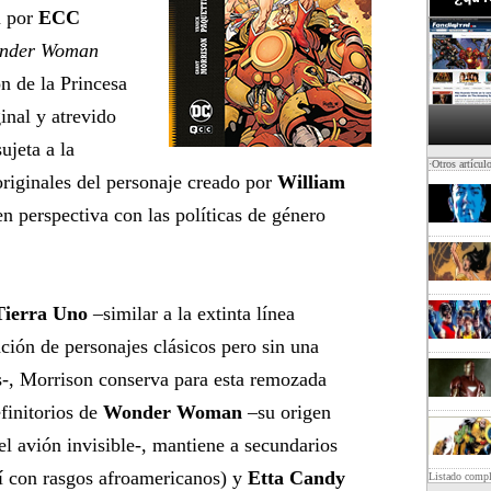
a por
ECC
nder Woman
ón de la Princesa
inal y atrevido
ujeta a la
·Otros artícul
originales del personaje creado por
William
n perspectiva con las políticas de género
Tierra Uno
–similar a la extinta línea
ción de personajes clásicos pero sin una
os-, Morrison conserva para esta remozada
finitorios de
Wonder Woman
–su origen
l avión invisible-, mantiene a secundarios
 con rasgos afroamericanos) y
Etta Candy
Listado comp