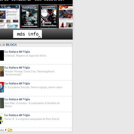
os de
BLOGS
La Atalaya del Vigía
Criminal: Regreso al lugar del delito
La Atalaya del Vigía
Wonder Woman Tierra Uno: Partenogénesis
“morrisoniana”
La Atalaya del Vigía
El Escuadrón Suicida: Nuevo equipo, nuevo sabor
La Atalaya del Vigía
Iron Man: Extremis- Actualizando al Hombre de
Hierro
La Atalaya del Vigía
Factor X: La sorpresa inesperada de Peter David
leto