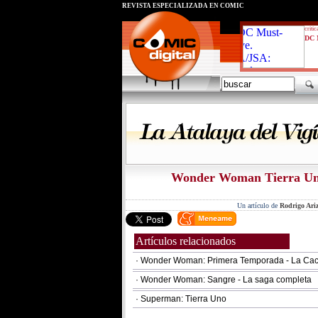
REVISTA ESPECIALIZADA EN CÓMIC
critic
DC 
Wonder Woman Tierra Uno
Un artículo de
Rodrigo Ariz
Artículos relacionados
· Wonder Woman: Primera Temporada - La Cac
· Wonder Woman: Sangre - La saga completa
· Superman: Tierra Uno