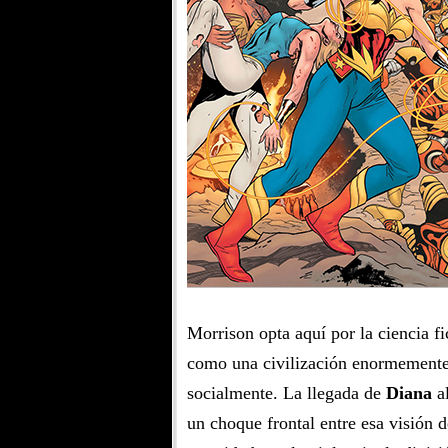
Morrison opta aquí por la ciencia f
como una civilización enormemente
socialmente. La llegada de
Diana
al
un choque frontal entre esa visión 