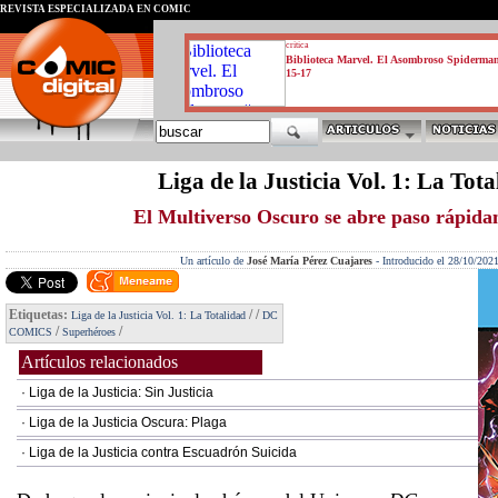
REVISTA ESPECIALIZADA EN CÓMIC
critica
Biblioteca Marvel. El Asombroso Spiderma
15-17
Liga de la Justicia Vol. 1: La Tot
El Multiverso Oscuro se abre paso rápid
Un artículo de
José María Pérez Cuajares
-
Introducido el 28/10/202
Etiquetas:
/
/
Liga de la Justicia Vol. 1: La Totalidad
DC
/
/
COMICS
Superhéroes
Artículos relacionados
· Liga de la Justicia: Sin Justicia
· Liga de la Justicia Oscura: Plaga
· Liga de la Justicia contra Escuadrón Suicida