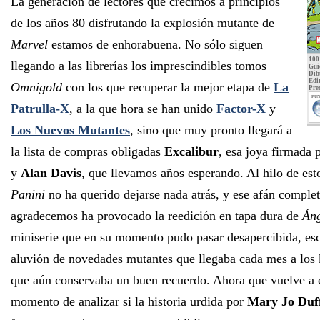
La generación de lectores que crecimos a principios
de los años 80 disfrutando la explosión mutante de
Marvel
estamos de enhorabuena. No sólo siguen
100
llegando a las librerías los imprescindibles tomos
Gui
Dib
Edit
Omnigold
con los que recuperar la mejor etapa de
La
Pre
PUN
Patrulla-X
, a la que hora se han unido
Factor-X
y
Los Nuevos Mutantes
, sino que muy pronto llegará a
la lista de compras obligadas
Excalibur
, esa joya firmada 
y
Alan Davis
, que llevamos años esperando. Al hilo de est
Panini
no ha querido dejarse nada atrás, y ese afán completi
agradecemos ha provocado la reedición en tapa dura de
Áng
miniserie que en su momento pudo pasar desapercibida, esc
aluvión de novedades mutantes que llegaba cada mes a los 
que aún conservaba un buen recuerdo. Ahora que vuelve a es
momento de analizar si la historia urdida por
Mary Jo Duf