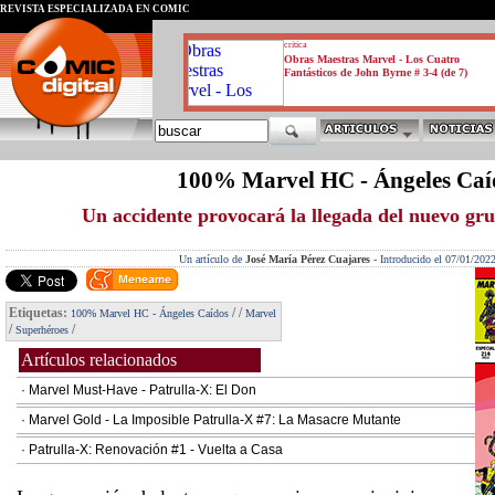
REVISTA ESPECIALIZADA EN CÓMIC
critica
Obras Maestras Marvel - Los Cuatro
Fantásticos de John Byrne # 3-4 (de 7)
100% Marvel HC - Ángeles Caí
Un accidente provocará la llegada del nuevo gr
Un artículo de
José María Pérez Cuajares
-
Introducido el 07/01/202
Etiquetas:
/
/
100% Marvel HC - Ángeles Caídos
Marvel
/
/
Superhéroes
Artículos relacionados
· Marvel Must-Have - Patrulla-X: El Don
· Marvel Gold - La Imposible Patrulla-X #7: La Masacre Mutante
· Patrulla-X: Renovación #1 - Vuelta a Casa