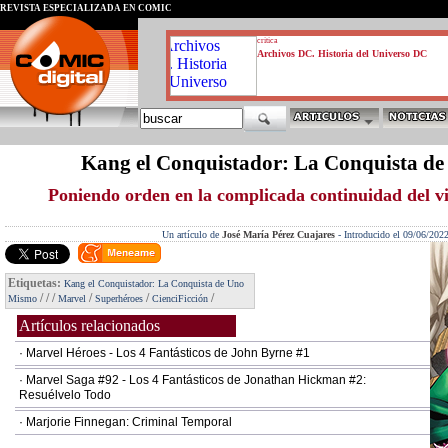
REVISTA ESPECIALIZADA EN CÓMIC
critica
Archivos DC. Historia del Universo DC
Kang el Conquistador: La Conquista d
Poniendo orden en la complicada continuidad del v
Un artículo de
José María Pérez Cuajares
-
Introducido el 09/06/202
Etiquetas:
Kang el Conquistador: La Conquista de Uno
/
/
/
/
/
/
Mismo
Marvel
Superhéroes
CienciFicción
Artículos relacionados
· Marvel Héroes - Los 4 Fantásticos de John Byrne #1
· Marvel Saga #92 - Los 4 Fantásticos de Jonathan Hickman #2:
Resuélvelo Todo
· Marjorie Finnegan: Criminal Temporal