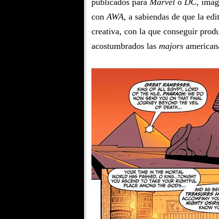
publicados para
Marvel
o
DC
, imag
con
AWA
, a sabiendas de que la edi
creativa, con la que conseguir produ
acostumbrados las
majors
american