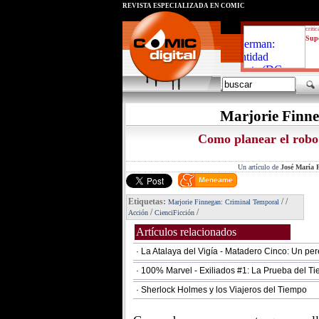
REVISTA ESPECIALIZADA EN CÓMIC
critic
Supe
Marjorie Finn
Como planear el robo 
Un artículo de
José María P
Etiquetas:
/
/
Marjorie Finnegan: Criminal Temporal
/
/
Acción
CienciFicción
Artículos relacionados
· La Atalaya del Vigía - Matadero Cinco: Un per
· 100% Marvel - Exiliados #1: La Prueba del T
· Sherlock Holmes y los Viajeros del Tiempo