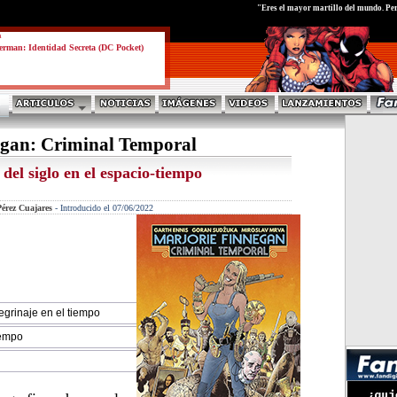
test
"Eres el mayor martillo del mundo. Per
a
rman: Identidad Secreta (DC Pocket)
egan: Criminal Temporal
del siglo en el espacio-tiempo
érez Cuajares
-
Introducido el 07/06/2022
egrinaje en el tiempo
iempo