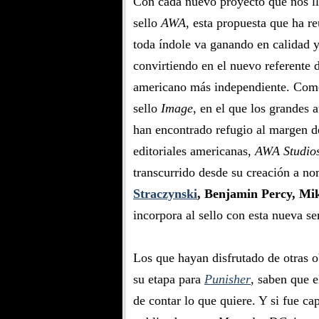
Con cada nuevo proyecto que nos ll
sello
AWA
, esta propuesta que ha r
toda índole va ganando en calidad y
convirtiendo en el nuevo referente 
americano más independiente. Como
sello
Image
, en el que los grandes 
han encontrado refugio al margen d
editoriales americanas,
AWA Studio
transcurrido desde su creación a n
Straczynski
, Benjamin Percy, Mi
incorpora al sello con esta nueva s
Los que hayan disfrutado de otras
su etapa para
Punisher
, saben que e
de contar lo que quiere. Y si fue cap