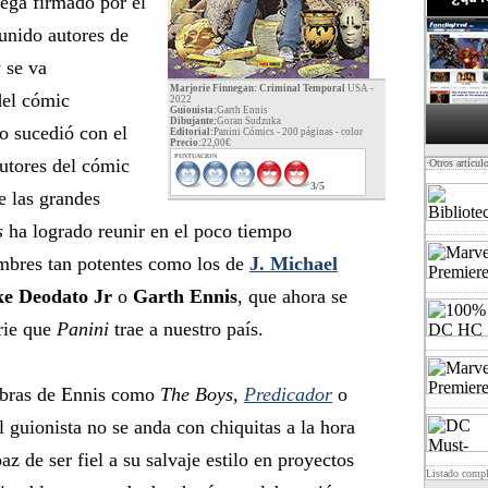
ega firmado por el
eunido autores de
 se va
Marjorie Finnegan: Criminal Temporal
USA -
del cómic
2022
Guionista:
Garth Ennis
Dibujante:
Goran Sudzuka
 sucedió con el
Editorial:
Panini Cómics - 200 páginas -
color
Precio:
22,00€
PUNTUACION
autores del cómic
·Otros artícul
3/5
e las grandes
s
ha logrado reunir en el poco tiempo
ombres tan potentes como los de
J. Michael
ke Deodato Jr
o
Garth Ennis
, que ahora se
erie que
Panini
trae a nuestro país.
 obras de Ennis como
The Boys,
Predicador
o
l guionista no se anda con chiquitas a la hora
az de ser fiel a su salvaje estilo en proyectos
Listado comp