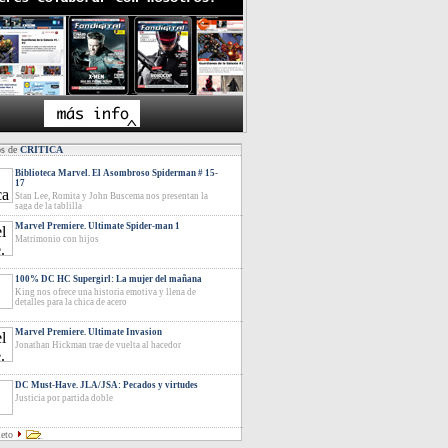
os de
CRITICA
Biblioteca Marvel. El Asombroso Spiderman # 15-
17
Stan Lee, Romita y John Buscema nos presentan la
saga de la tablilla
Marvel Premiere. Ultimate Spider-man 1
Matrimonio con hijos
100% DC HC Supergirl: La mujer del mañana
King nos ofrece una historia emotiva y llena de
detalles para la chica de acero
Marvel Premiere. Ultimate Invasion
Jonathan Hickman trae de vuelta al hacedor
DC Must-Have. JLA/JSA: Pecados y virtudes
Justicia por partida doble
leto