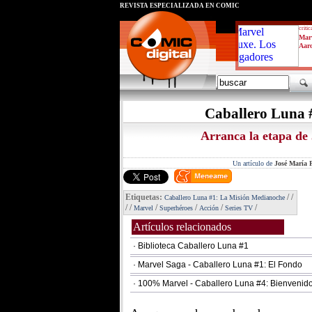
REVISTA ESPECIALIZADA EN CÓMIC
critic
Marv
Aar
Caballero Luna 
Arranca la etapa de
Un artículo de
José María P
Etiquetas:
/
/
Caballero Luna #1: La Misión Medianoche
/
/
/
/
/
/
Marvel
Superhéroes
Acción
Series TV
Artículos relacionados
· Biblioteca Caballero Luna #1
· Marvel Saga - Caballero Luna #1: El Fondo
· 100% Marvel - Caballero Luna #4: Bienvenid