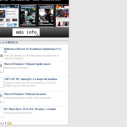
os de
CRITICA
Biblioteca Marvel. El Asombroso Spiderman # 15-
17
Stan Lee, Romita y John Buscema nos presentan la
saga de la tablilla
Marvel Premiere. Ultimate Spider-man 1
Matrimonio con hijos
100% DC HC Supergirl: La mujer del mañana
King nos ofrece una historia emotiva y llena de
detalles para la chica de acero
Marvel Premiere. Ultimate Invasion
Jonathan Hickman trae de vuelta al hacedor
DC Must-Have. JLA/JSA: Pecados y virtudes
Justicia por partida doble
leto