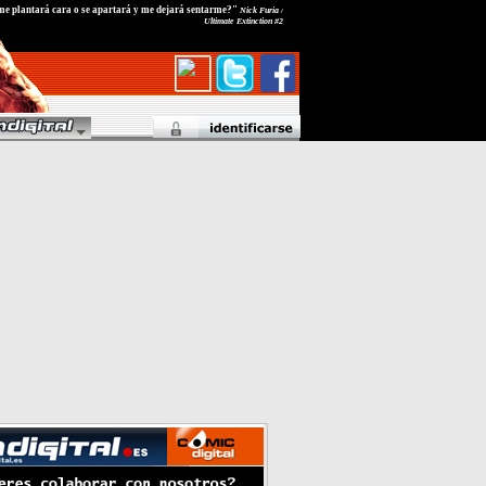
s me plantará cara o se apartará y me dejará sentarme?"
Nick Furia /
Ultimate Extinction #2