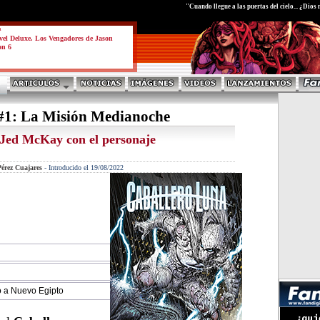
test
"Cuando llegue a las puertas del cielo... ¿Dio
a
el Deluxe. Los Vengadores de Jason
on 6
#1: La Misión Medianoche
 Jed McKay con el personaje
érez Cuajares
-
Introducido el 19/08/2022
o a Nuevo Egipto