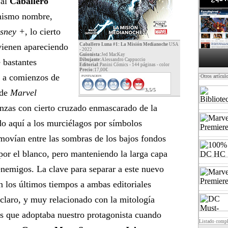
 al
Caballero
 mismo nombre,
sney +
, lo cierto
vienen apareciendo
Caballero Luna #1: La Misión Medianoche
USA
- 2022
Guionista:
Jed MacKay
 bastantes
Dibujante:
Alessandro Cappuccio
Editorial:
Panini Cómics - 144 páginas -
color
Precio:
17,00€
a comienzos de
·Otros artícul
PUNTUACION
3,5/5
 de
Marvel
nzas con cierto cruzado enmascarado de la
o aquí a los murciélagos por símbolos
movían entre las sombras de los bajos fondos
 por el blanco, pero manteniendo la larga capa
enemigos. La clave para separar a este nuevo
n los últimos tiempos a ambas editoriales
 claro, y muy relacionado con la mitología
des que adoptaba nuestro protagonista cuando
Listado comp