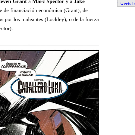
teven Grant
a
Marc Spector
y a
Jake
Tweets b
ase de financiación económica (Grant), de
s por los maleantes (Lockley), o de la fuerza
ctor).