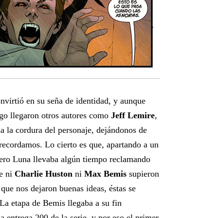
onvirtió en su seña de identidad, y aunque
go llegaron otros autores como
Jeff Lemire
,
a la cordura del personaje, dejándonos de
recordamos. Lo cierto es que, apartando a un
lero Luna llevaba algún tiempo reclamando
ue ni
Charlie Huston
ni
Max Bemis
supieron
e que nos dejaron buenas ideas, éstas se
La etapa de Bemis llegaba a su fin
a entrega 200 de la serie, y por eso el primer