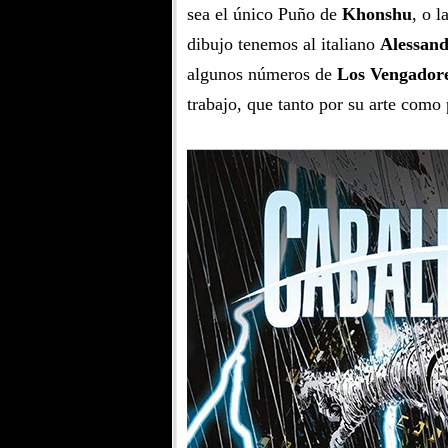
sea el único Puño de
Khonshu
, o l
dibujo tenemos al italiano
Alessan
algunos números de
Los Vengador
trabajo, que tanto por su arte como