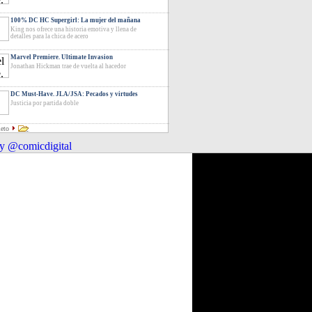
100% DC HC Supergirl: La mujer del mañana
King nos ofrece una historia emotiva y llena de
detalles para la chica de acero
Marvel Premiere. Ultimate Invasion
Jonathan Hickman trae de vuelta al hacedor
DC Must-Have. JLA/JSA: Pecados y virtudes
Justicia por partida doble
leto
y @comicdigital