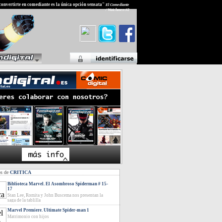
a convertirte en comediante es la única opción sensata"
El Comediante
/ Watchmen #2
os de
CRITICA
Biblioteca Marvel. El Asombroso Spiderman # 15-
17
Stan Lee, Romita y John Buscema nos presentan la
saga de la tablilla
Marvel Premiere. Ultimate Spider-man 1
Matrimonio con hijos