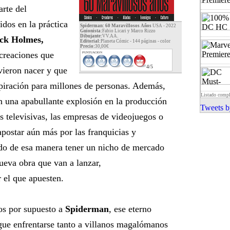
rte del
dos en la práctica
Spiderman: 60 Maravillosos Años
USA - 2022
Guionista:
Fabio Licari y Marco Rizzo
Dibujante:
VV.AA.
ck Holmes,
Editorial:
Planeta Cómic - 144 páginas -
color
Precio:
30,00€
creaciones que
PUNTUACION
4/5
vieron nacer y que
spiración para millones de personas. Además,
Listado comp
n una apabullante explosión en la producción
Tweets b
s televisivas, las empresas de videojuegos o
apostar aún más por las franquicias y
ndo de esa manera tener un nicho de mercado
nueva obra que van a lanzar,
 el que apuesten.
os por supuesto a
Spiderman
, ese eterno
gue enfrentarse tanto a villanos magalómanos