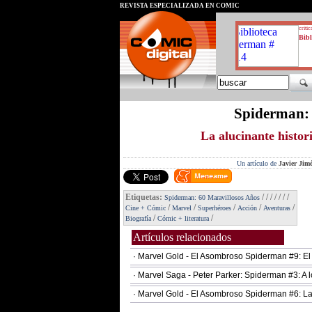
REVISTA ESPECIALIZADA EN CÓMIC
critic
Bibl
Spiderman: 
La alucinante histor
Un artículo de
Javier Jim
Etiquetas:
/
/
/
/
/
/
/
Spiderman: 60 Maravillosos Años
/
/
/
/
/
Cine + Cómic
Marvel
Superhéroes
Acción
Aventuras
/
/
Biografía
Cómic + literatura
Artículos relacionados
· Marvel Gold - El Asombroso Spiderman #9: E
· Marvel Saga - Peter Parker: Spiderman #3: A 
· Marvel Gold - El Asombroso Spiderman #6: L