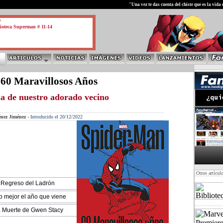
test
"Una vez te das cuenta del chiste que es la vid
a
ioteca Superman # 11-14
60 Maravillosos Años
ia de nuestro adorado vecino
énez Jiménez
-
Introducido el 20/12/2022
·Otros artícul
l Regreso del Ladrón
lo mejor el año que viene
a Muerte de Gwen Stacy