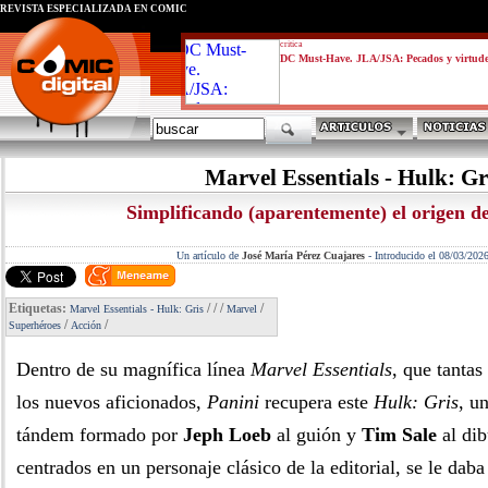
REVISTA ESPECIALIZADA EN CÓMIC
critica
DC Must-Have. JLA/JSA: Pecados y virtud
Marvel Essentials - Hulk: Gr
Simplificando (aparentemente) el origen de
Un artículo de
José María Pérez Cuajares
-
Introducido el 08/03/202
Etiquetas:
/
/
/
/
Marvel Essentials - Hulk: Gris
Marvel
/
/
Superhéroes
Acción
Dentro de su magnífica línea
Marvel Essentials
, que tantas
los nuevos aficionados,
Panini
recupera este
Hulk: Gris
, u
tándem formado por
Jeph Loeb
al guión y
Tim Sale
al dib
centrados en un personaje clásico de la editorial, se le daba