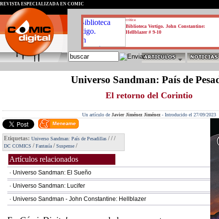
REVISTA ESPECIALIZADA EN CÓMIC
critica
Biblioteca Vertigo. John Constantine:
Hellblazer # 9-10
Universo Sandman: País de Pesad
El retorno del Corintio
Un artículo de
Javier Jiménez Jiménez
-
Introducido el 27/09/2023
Etiquetas:
/
/
/
Universo Sandman: País de Pesadillas
/
/
/
DC COMICS
Fantasía
Suspense
Artículos relacionados
· Universo Sandman: El Sueño
· Universo Sandman: Lucifer
· Universo Sandman - John Constantine: Hellblazer