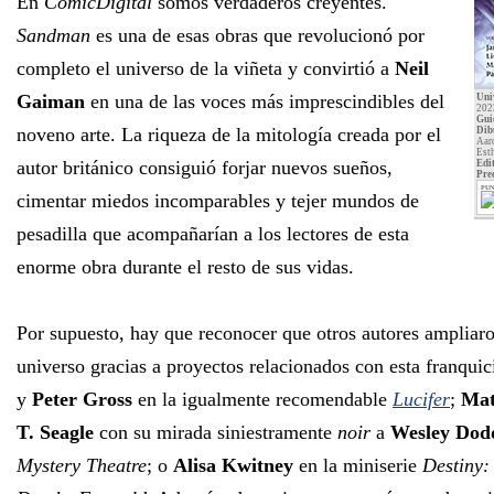
En
CómicDigital
somos verdaderos creyentes.
Sandman
es una de esas obras que revolucionó por
completo el universo de la viñeta y convirtió a
Neil
Gaiman
en una de las voces más imprescindibles del
Uni
202
Gui
noveno arte. La riqueza de la mitología creada por el
Dib
Aar
Est
autor británico consiguió forjar nuevos sueños,
Edit
Pre
PUN
cimentar miedos incomparables y tejer mundos de
pesadilla que acompañarían a los lectores de esta
enorme obra durante el resto de sus vidas.
Por supuesto, hay que reconocer que otros autores ampliaro
universo gracias a proyectos relacionados con esta franqu
y
Peter Gross
en la igualmente recomendable
Lucifer
;
Mat
T. Seagle
con su mirada siniestramente
noir
a
Wesley Dod
Mystery Theatre
; o
Alisa Kwitney
en la miniserie
Destiny: