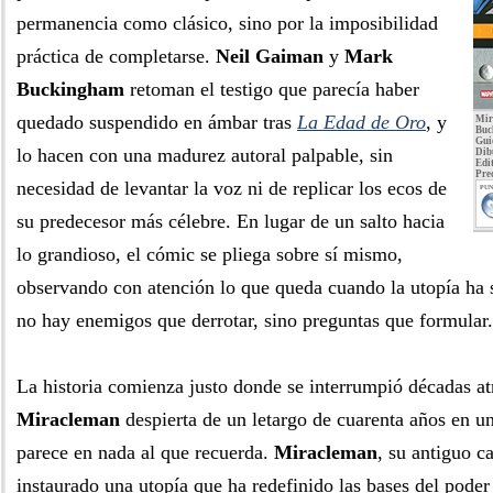
permanencia como clásico, sino por la imposibilidad
práctica de completarse.
Neil Gaiman
y
Mark
Buckingham
retoman el testigo que parecía haber
quedado suspendido en ámbar tras
La Edad de Oro
, y
Mir
Buc
Gui
lo hacen con una madurez autoral palpable, sin
Dib
Edit
Pre
necesidad de levantar la voz ni de replicar los ecos de
PUN
su predecesor más célebre. En lugar de un salto hacia
lo grandioso, el cómic se pliega sobre sí mismo,
observando con atención lo que queda cuando la utopía ha 
no hay enemigos que derrotar, sino preguntas que formular.
La historia comienza justo donde se interrumpió décadas at
Miracleman
despierta de un letargo de cuarenta años en 
parece en nada al que recuerda.
Miracleman
, su antiguo c
instaurado una utopía que ha redefinido las bases del poder