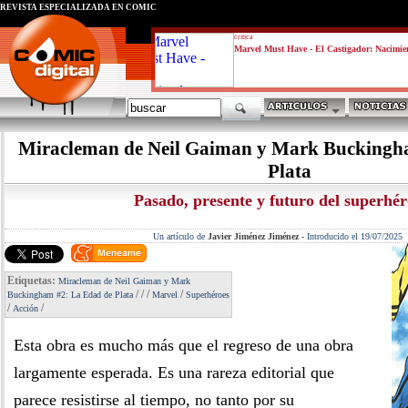
REVISTA ESPECIALIZADA EN CÓMIC
critica
Marvel Must Have - El Castigador: Nacimie
Miracleman de Neil Gaiman y Mark Buckingh
Plata
Pasado, presente y futuro del superhér
Un artículo de
Javier Jiménez Jiménez
-
Introducido el 19/07/2025
Etiquetas:
Miracleman de Neil Gaiman y Mark
/
/
/
/
Buckingham #2: La Edad de Plata
Marvel
Superhéroes
/
/
Acción
Esta obra es mucho más que el regreso de una obra
largamente esperada. Es una rareza editorial que
parece resistirse al tiempo, no tanto por su