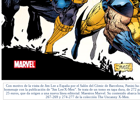
Con motivo de la visita de Jim Lee a España por el Salón del Cómic de Barcelona, Panini ha 
homenaje con la publicación de "Jim Lee/X-Men". Se trata de un tomo en tapa dura, de 272 pá
25 euros, que da origen a una nueva línea editorial: Maestros Marvel. Su contenido abarca 
267-269 y 274-277 de la colección The Uncanny X-Men.