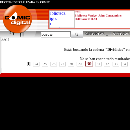
REVISTA ESPECIALIZADA EN CÓMIC
critica
Biblioteca Vertigo. John Constantine:
Hellblazer # 11-13
asdf
Estás buscando la cadena "
'Divididos"
en
No se han encontrado resultado
[i]
30
24
25
26
27
28
29
31
32
33
34