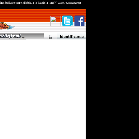
as bailado con el diablo, a la luz de la luna?"
Joker / Batman (1989)