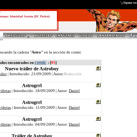
"¿Alguna vez h
a
rman: Identidad Secreta (DC Pocket)
uscando la cadena "
Astro"
en la sección de comic
comic
ados encontrados en
: [
95
]
Nuevo tráiler de Astroboy
ideo
| Introducido:
21/09/2009
| Autor:
Redacción
Astrogrrl
viñetas
| Introducido:
18/09/2009
| Autor:
Daniel
Astrogrrl
viñetas
| Introducido:
11/09/2009
| Autor:
Daniel
Astrogrrl
viñetas
| Introducido:
04/09/2009
| Autor:
Daniel
Tráiler de Astroboy