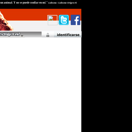
soy un animal. Y no se puede confiar en mí."
Lobezno / Lobezno Origen #5