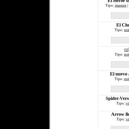
El Héroe d
Tipo:
imagen
|
El Clu
Tipo:
not
¡¡
Tipo:
not
El nuevo 
Tipo:
not
Spider-Vers
Tipo:
v
Arrow l
Tipo:
v