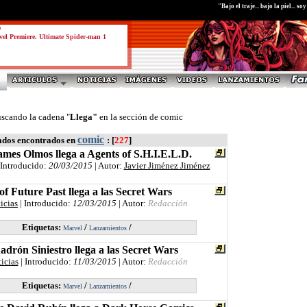
"Bajo el traje... bajo la piel... 
a
el Premiere. Ultimate Spider-man 1
uscando la cadena "
Llega"
en la sección de comic
comic
ados encontrados en
: [
227
]
es Olmos llega a Agents of S.H.I.E.L.D.
 Introducido:
20/03/2015
| Autor:
Javier Jiménez Jiménez
of Future Past llega a las Secret Wars
icias
| Introducido:
12/03/2015
| Autor:
Redacción
Etiquetas:
/
/
Marvel
Lanzamientos
adrón Siniestro llega a las Secret Wars
icias
| Introducido:
11/03/2015
| Autor:
Redacción
Etiquetas:
/
/
Marvel
Lanzamientos