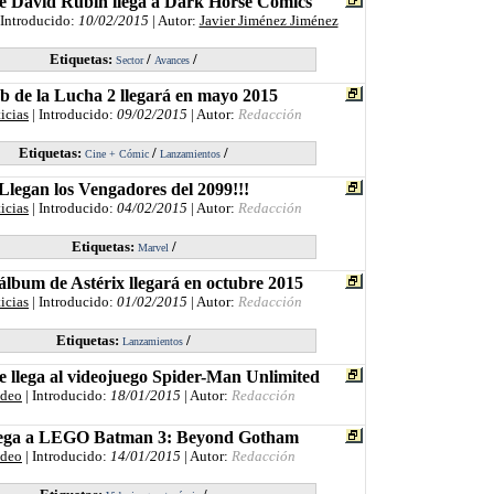
e David Rubín llega a Dark Horse Comics
 Introducido:
10/02/2015
| Autor:
Javier Jiménez Jiménez
Etiquetas:
/
/
Sector
Avances
b de la Lucha 2 llegará en mayo 2015
icias
| Introducido:
09/02/2015
| Autor:
Redacción
Etiquetas:
/
/
Cine + Cómic
Lanzamientos
¡Llegan los Vengadores del 2099!!!
icias
| Introducido:
04/02/2015
| Autor:
Redacción
Etiquetas:
/
Marvel
álbum de Astérix llegará en octubre 2015
icias
| Introducido:
01/02/2015
| Autor:
Redacción
Etiquetas:
/
Lanzamientos
e llega al videojuego Spider-Man Unlimited
ideo
| Introducido:
18/01/2015
| Autor:
Redacción
lega a LEGO Batman 3: Beyond Gotham
ideo
| Introducido:
14/01/2015
| Autor:
Redacción