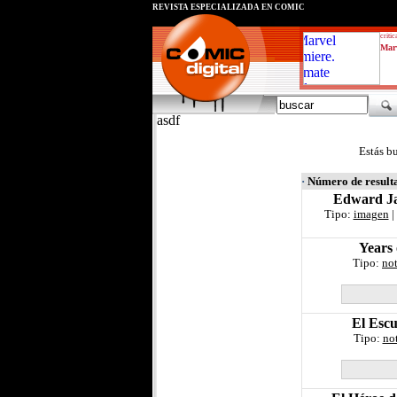
REVISTA ESPECIALIZADA EN CÓMIC
critic
Marv
asdf
Estás b
·
Número de result
Edward Jam
Tipo:
imagen
|
Years 
Tipo:
not
El Escu
Tipo:
not