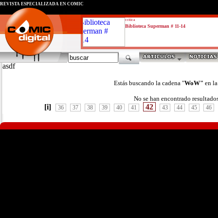
REVISTA ESPECIALIZADA EN CÓMIC
critica
Biblioteca Superman # 11-14
asdf
Estás buscando la cadena "
WoW"
en l
No se han encontrado resultado
[i]
42
36
37
38
39
40
41
43
44
45
46