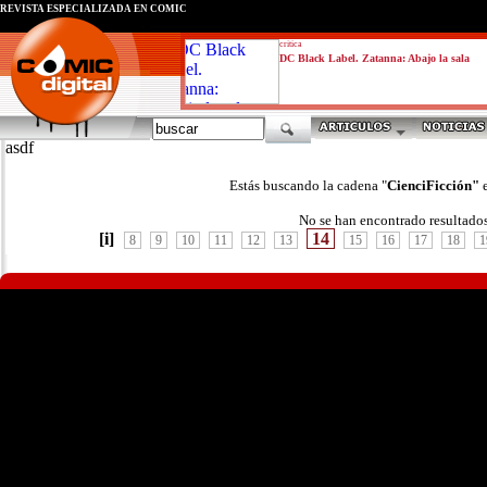
REVISTA ESPECIALIZADA EN CÓMIC
critica
DC Black Label. Zatanna: Abajo la sala
asdf
Estás buscando la cadena "
CienciFicción"
No se han encontrado resultado
[i]
14
8
9
10
11
12
13
15
16
17
18
1