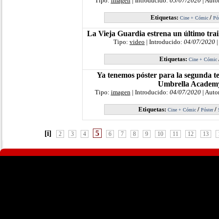
Tipo:
imagen
| Introducido:
05/07/2020
| Auto
Etiquetas:
/
Cine + Cómic
Pó
La Vieja Guardia estrena un último trail
Tipo:
video
| Introducido:
04/07/2020
|
Etiquetas:
Cine + Cómic
Ya tenemos póster para la segunda 
Umbrella Academ
Tipo:
imagen
| Introducido:
04/07/2020
| Auto
Etiquetas:
/
/
Cine + Cómic
Póster
[i]
5
2
3
4
6
7
8
9
10
11
12
13