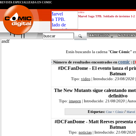
REVISTA ESPECIALIZADA EN CÓMIC
critica
Marvel Saga TPB. Soldado de invierno 1-2
asdf
Estás buscando la cadena "
Cine Cómic"
e
comic
·
Número de resultados encontrados en
: [
#DCFanDome - El evento lanza el prim
Batman
Tipo:
video
| Introducido:
23/08/2020
|
The New Mutants sigue calentando moto
definitivo
Tipo:
imagen
| Introducido:
21/08/2020
| Auto
Etiquetas:
/
Cine + Cómic
Marvel
#DCFanDome - Matt Reeves presenta el 
Batman
Tipo:
noticias
| Introducido:
21/08/2020