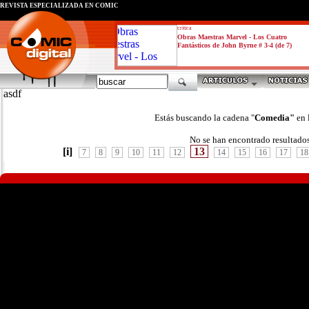
REVISTA ESPECIALIZADA EN CÓMIC
critica
Obras Maestras Marvel - Los Cuatro
Fantásticos de John Byrne # 3-4 (de 7)
asdf
Estás buscando la cadena "
Comedia"
en 
No se han encontrado resultado
[i]
13
7
8
9
10
11
12
14
15
16
17
18