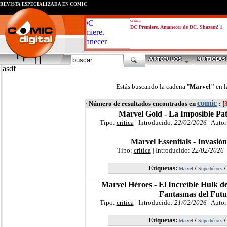
REVISTA ESPECIALIZADA EN CÓMIC
critica
DC Premiere. Amanecer de DC. Shazam! 1
asdf
Estás buscando la cadena "
Marvel"
en l
comic
·
Número de resultados encontrados en
: [
Marvel Gold - La Imposible Pat
Tipo:
critica
| Introducido:
22/02/2026
| Autor
Marvel Essentials - Invasión
Tipo:
critica
| Introducido:
22/02/2026
|
Etiquetas:
/
Marvel
Superhéroes
Marvel Héroes - El Increíble Hulk d
Fantasmas del Futu
Tipo:
critica
| Introducido:
21/02/2026
| Autor
Etiquetas:
/
Marvel
Superhéroes