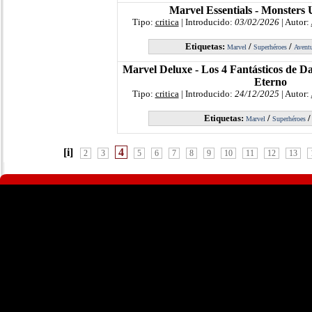
Marvel Essentials - Monsters 
Tipo:
critica
| Introducido:
03/02/2026
| Autor:
Etiquetas:
/
/
Marvel
Superhéroes
Aventu
Marvel Deluxe - Los 4 Fantásticos de Dan
Eterno
Tipo:
critica
| Introducido:
24/12/2025
| Autor:
Etiquetas:
/
Marvel
Superhéroes
[i]
4
2
3
5
6
7
8
9
10
11
12
13