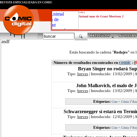
REVISTA ESPECIALIZADA EN CÓMIC
critica
Animal man de Grant Morrison 2
asdf
Estás buscando la cadena "
Rodajes"
en 
comic
·
Número de resultados encontrados en
: [
Bryan Singer no rodará Su
Tipo:
breves
| Introducido:
13/02/2009
| 
John Malkovich, el malo de 
Tipo:
breves
| Introducido:
13/02/2009
| 
Etiquetas:
/
Cine + Cómic
Rod
Schwarzenegger sí estará en Termin
Tipo:
breves
| Introducido:
12/02/2009
| 
Etiquetas:
/
Cine + Cómic
Rod