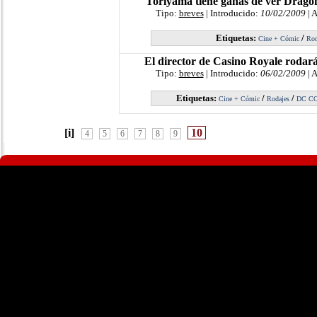
Toriyama tiene ganas de ver Dragon
Tipo:
breves
| Introducido:
10/02/2009
| 
Etiquetas:
/
Cine + Cómic
Rod
El director de Casino Royale roda
Tipo:
breves
| Introducido:
06/02/2009
| 
Etiquetas:
/
/
Cine + Cómic
Rodajes
DC C
[i]
10
4
5
6
7
8
9