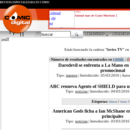
REVISTA ESPECIALIZADA EN CÓMIC
critica
Animal man de Grant Morrison 2
asdf
Estás buscando la cadena "
Series TV"
en
comic
·
Número de resultados encontrados en
: [
Daredevil se enfrenta a La Mano en 
promocional
Tipo:
imagen
| Introducido:
05/03/2016
| Auto
ABC renueva Agents of SHIELD para u
Tipo:
noticias
| Introducido:
04/03/2016
Etiquetas:
/
Marvel
Series 
American Gods ficha a Ian McShane en
principales
Tipo:
noticias
| Introducido:
03/03/2016