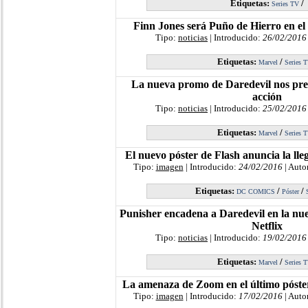
Etiquetas:
/
Series TV
Finn Jones será Puño de Hierro en el
Tipo:
noticias
| Introducido:
26/02/2016
Etiquetas:
/
Marvel
Series 
La nueva promo de Daredevil nos pres
acción
Tipo:
noticias
| Introducido:
25/02/2016
Etiquetas:
/
Marvel
Series 
El nuevo póster de Flash anuncia la ll
Tipo:
imagen
| Introducido:
24/02/2016
| Auto
Etiquetas:
/
/
DC COMICS
Póster
Punisher encadena a Daredevil en la nue
Netflix
Tipo:
noticias
| Introducido:
19/02/2016
Etiquetas:
/
Marvel
Series 
La amenaza de Zoom en el último póster 
Tipo:
imagen
| Introducido:
17/02/2016
| Auto