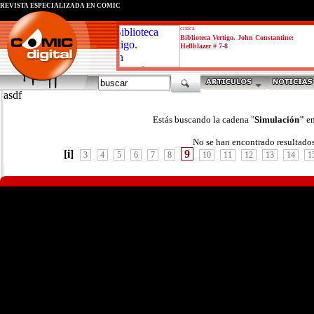
REVISTA ESPECIALIZADA EN CÓMIC
critica
Biblioteca Vertigo. John Constantine:
Hellblazer # 7-8
asdf
Estás buscando la cadena "
Simulación"
en
No se han encontrado resultado
[i]
9
3
4
5
6
7
8
10
11
12
13
14
1