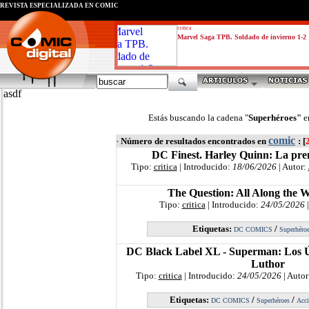
REVISTA ESPECIALIZADA EN CÓMIC
critica
Marvel Saga TPB. Soldado de invierno 1-2
asdf
Estás buscando la cadena "
Superhéroes"
e
comic
·
Número de resultados encontrados en
: [
DC Finest. Harley Quinn: La prem
Tipo:
critica
| Introducido:
18/06/2026
| Autor:
The Question: All Along the 
Tipo:
critica
| Introducido:
24/05/2026
|
Etiquetas:
/
DC COMICS
Superhéro
DC Black Label XL - Superman: Los Ú
Luthor
Tipo:
critica
| Introducido:
24/05/2026
| Autor
Etiquetas:
/
/
DC COMICS
Superhéroes
Acc