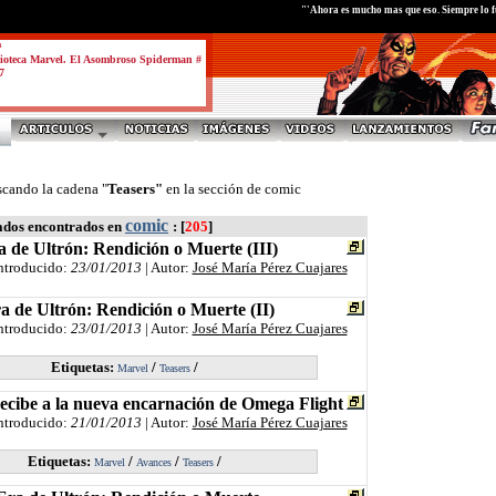
"'Ahora es mucho mas que eso. Siempre lo 
a
ioteca Marvel. El Asombroso Spiderman #
7
scando la cadena "
Teasers"
en la sección de comic
comic
ados encontrados en
: [
205
]
 de Ultrón: Rendición o Muerte (III)
Introducido:
23/01/2013
| Autor:
José María Pérez Cuajares
a de Ultrón: Rendición o Muerte (II)
Introducido:
23/01/2013
| Autor:
José María Pérez Cuajares
Etiquetas:
/
/
Marvel
Teasers
cibe a la nueva encarnación de Omega Flight
Introducido:
21/01/2013
| Autor:
José María Pérez Cuajares
Etiquetas:
/
/
/
Marvel
Avances
Teasers