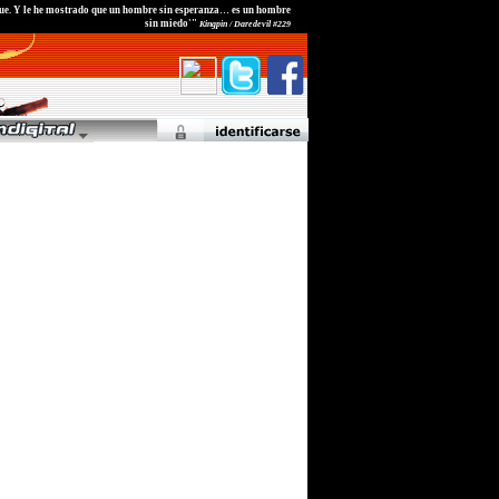
fue. Y le he mostrado que un hombre sin esperanza… es un hombre
sin miedo'"
Kingpin / Daredevil #229