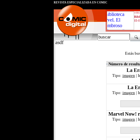
REVISTA ESPECIALIZADA EN CÓMIC
critic
Bibl
15-1
asdf
Estás bu
·
Número de result
La Era
Tipo:
imagen
| 
La Er
Tipo:
imagen
| 
Marvel Now! re
Tipo:
imagen
| 