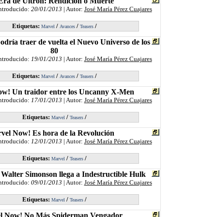
Era de Ultrón: Rendición o Muerte
Introducido:
20/01/2013
| Autor:
José María Pérez Cuajares
Etiquetas:
/
/
/
Marvel
Avances
Teasers
dría traer de vuelta el Nuevo Universo de los
80
Introducido:
19/01/2013
| Autor:
José María Pérez Cuajares
Etiquetas:
/
/
/
Marvel
Avances
Teasers
w! Un traidor entre los Uncanny X-Men
Introducido:
17/01/2013
| Autor:
José María Pérez Cuajares
Etiquetas:
/
/
Marvel
Teasers
vel Now! Es hora de la Revolución
Introducido:
12/01/2013
| Autor:
José María Pérez Cuajares
Etiquetas:
/
/
Marvel
Teasers
Walter Simonson llega a Indestructible Hulk
Introducido:
09/01/2013
| Autor:
José María Pérez Cuajares
Etiquetas:
/
/
Marvel
Teasers
l Now! No Más Spiderman Vengador