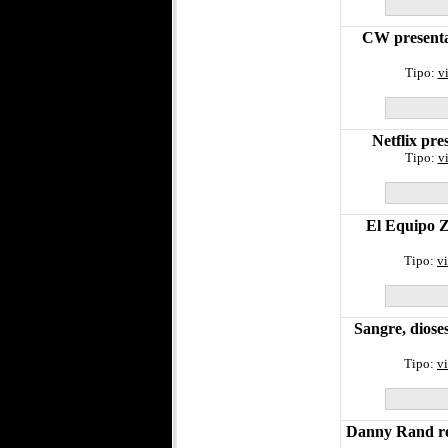
CW presenta 
Tipo:
v
Netflix pre
Tipo:
v
El Equipo Z 
Tipo:
v
Sangre, diose
Tipo:
v
Danny Rand reg