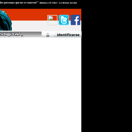
dos personas que no se conocen?"
Batman a El Joker / La Broma Asesina