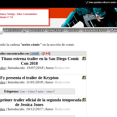
"¿Cómo pueden odiarse tanto 
a
ioteca Vertigo. John Constantine:
blazer # 7-8
ando la cadena "
series cómic"
en la sección de comic
comic
ados encontrados en
: [
144
]
itans estrena trailer en la San Diego Comic
Con 2018
ideo
| Introducido:
19/07/2018
| Autor:
Redacción
Fy presenta el trailer de Krypton
ideo
| Introducido:
11/01/2018
| Autor:
Redacción
Etiquetas:
/
/
Cine + Cómic
series + cómic
l primer trailer oficial de la segunda temporada
de Jessica Jones
ideo
| Introducido:
10/12/2017
| Autor:
Redacción