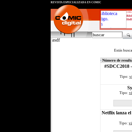
REVISTA ESPECIALIZADA EN CÓMIC
critic
Bibl
Hell
asdf
Estás busc
·
Número de result
#SDCC2018 - T
Tipo:
v
Sy
Tipo:
v
Netflix lanza e
Tipo:
v