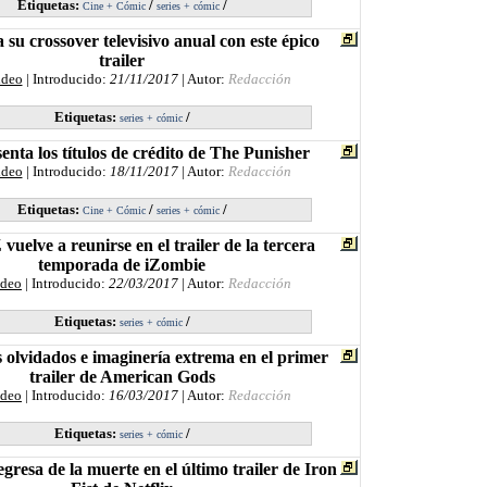
Etiquetas:
/
/
Cine + Cómic
series + cómic
su crossover televisivo anual con este épico
trailer
ideo
| Introducido:
21/11/2017
| Autor:
Redacción
Etiquetas:
/
series + cómic
senta los títulos de crédito de The Punisher
ideo
| Introducido:
18/11/2017
| Autor:
Redacción
Etiquetas:
/
/
Cine + Cómic
series + cómic
vuelve a reunirse en el trailer de la tercera
temporada de iZombie
ideo
| Introducido:
22/03/2017
| Autor:
Redacción
Etiquetas:
/
series + cómic
s olvidados e imaginería extrema en el primer
trailer de American Gods
ideo
| Introducido:
16/03/2017
| Autor:
Redacción
Etiquetas:
/
series + cómic
resa de la muerte en el último trailer de Iron