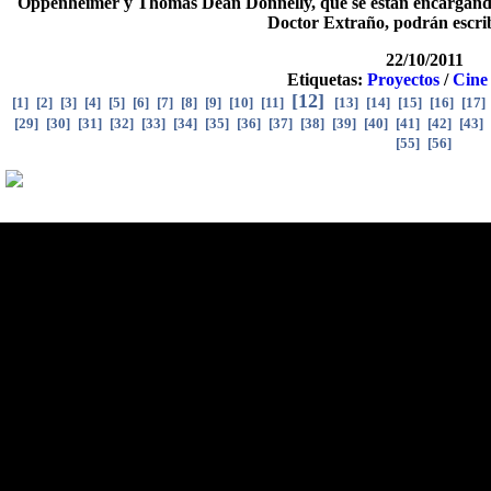
Oppenheimer y Thomas Dean Donnelly, que se están encargando
Doctor Extraño, podrán escribi
22/10/2011
Etiquetas:
Proyectos
/
Cine
[
12
]
[
1
]
[
2
]
[
3
]
[
4
]
[
5
]
[
6
]
[
7
]
[
8
]
[
9
]
[
10
]
[
11
]
[
13
]
[
14
]
[
15
]
[
16
]
[
17
]
[
29
]
[
30
]
[
31
]
[
32
]
[
33
]
[
34
]
[
35
]
[
36
]
[
37
]
[
38
]
[
39
]
[
40
]
[
41
]
[
42
]
[
43
]
[
55
]
[
56
]