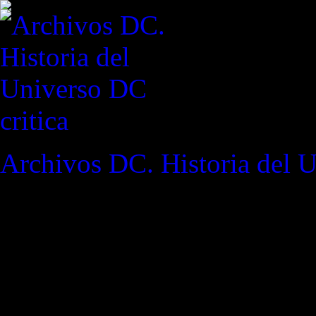
critica
Archivos DC. Historia del 
REVISTA ESPECIALIZAD
"'Tabby, Europa no es un país
tiene una bandera, eh? ¿Por
Smith / Nextwave